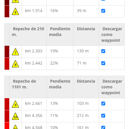
5
km 1.914
16%
39 m
6
Repecho de 210
Pendiente
Distancia
Descargar
m.
media
como
waypoint
km 2.303
19%
139 m
7
km 2.442
22%
71 m
8
Repecho de
Pendiente
Distancia
Descargar
1101 m.
media
como
waypoint
km 2.661
13%
103 m
9
km 4.356
11%
212 m
10
km 4.568
10%
161 m