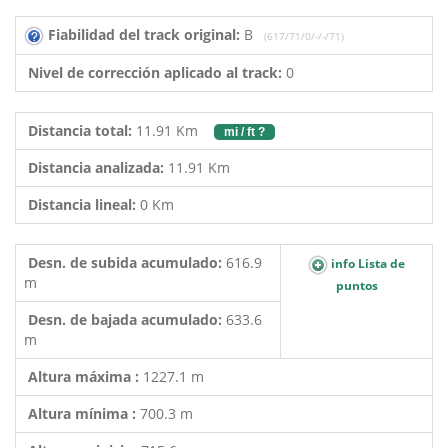
Fiabilidad del track original:
B
(617/71/0/-/-/71)
Nivel de corrección aplicado al track:
0
Distancia total:
11.91 Km
mi / ft ?
Distancia analizada:
11.91 Km
Distancia lineal:
0 Km
Desn. de subida acumulado:
616.9
info Lista de
m
puntos
Desn. de bajada acumulado:
633.6
m
Altura máxima :
1227.1 m
Altura mínima :
700.3 m