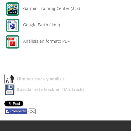
Garmin Training Center (.tcx)
Google Earth (.kml)
Análisis en formato PDF
Eliminar track y análisis
Guardar este track en "Mis tracks"