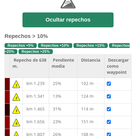
Ocultar repechos
Repechos > 10%
Repechos >5%
Repechos >10%
Repechos >15%
Repechos
>20%
Repechos >25%
Repecho de 638
Pendiente
Distancia
Descargar
m.
media
como
waypoint
km 1.239
25%
102 m
1
km 1.341
13%
124 m
2
km 1.465
31%
114 m
3
km 1.656
23%
151 m
4
km 1.807
26%
108 m