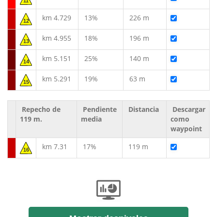
11
km 4.729
13%
226 m
12
km 4.955
18%
196 m
13
km 5.151
25%
140 m
14
km 5.291
19%
63 m
15
Repecho de
Pendiente
Distancia
Descargar
119 m.
media
como
waypoint
km 7.31
17%
119 m
16