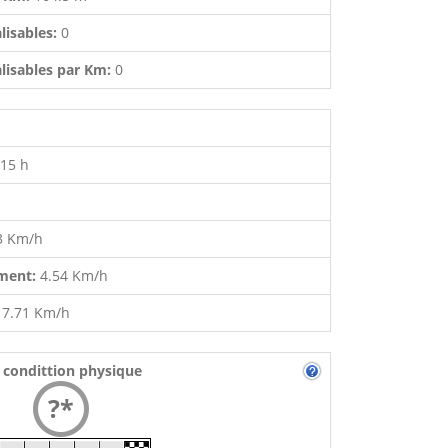
lisables:
0
lisables par Km:
0
:15 h
3 Km/h
ment:
4.54 Km/h
:
7.71 Km/h
 condittion physique
?*