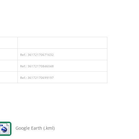
Ref.: 36172170671632
Ref.: 36172170846048
Ref.: 36172170699197
Google Earth (.kml)