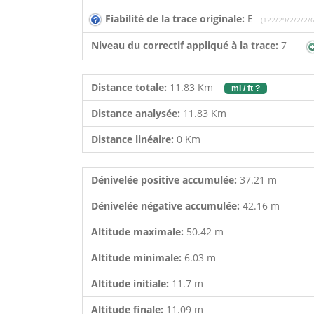
Fiabilité de la trace originale:
E
(122/29/2/2/2/6
Niveau du correctif appliqué à la trace:
7
Distance totale:
11.83 Km
mi / ft ?
Distance analysée:
11.83 Km
Distance linéaire:
0 Km
Dénivelée positive accumulée:
37.21 m
Dénivelée négative accumulée:
42.16 m
Altitude maximale:
50.42 m
Altitude minimale:
6.03 m
Altitude initiale:
11.7 m
Altitude finale:
11.09 m