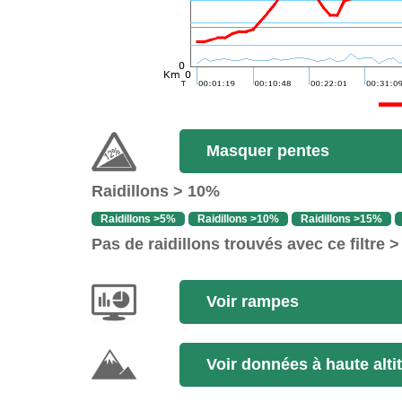
Masquer pentes
Raidillons > 10%
Raidillons >5%
Raidillons >10%
Raidillons >15%
Pas de raidillons trouvés avec ce filtre 
Voir rampes
Voir données à haute alti