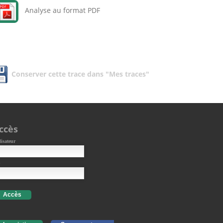
Analyse au format PDF
Conserver cette trace dans "Mes traces"
ccès
lisateur
Accès