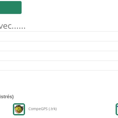
c......
istrés)
CompeGPS (.trk)