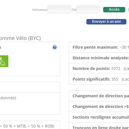
Utilisateur:
Clé:
Accès
Envoyer à un ami
 comme Vélo (BYC)
s
Filtre pente maximum:
~30 
Distance minimale analysée
Nombre de points:
1072 (ca
Points significatifs:
355 (cad
Changement de direction p
ndonnée)
Changement de direction >5
Sections rectilignes accumu
 > 50 % = MTB, < 50 % = RDB)
Tronçons en ligne droite pa