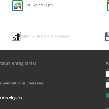
OziExplorer (.plt)
Eliminer le trace et l'analyse
ateurs enregistrés)
A
Uti
Clé
e pourrait vous intéresser.
r des virgules