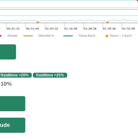
Altitude
Dénivelée %
Vitesse Km/h
Vitesse < 2 Km/h
Raidillons >20%
Raidillons >25%
> 10%
tude