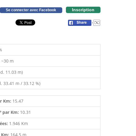
Inscription
Se connecter avec Facebook
%
:
~30 m
d. 11.03 m)
. 33.41 m / 33.12 %)
ar Km:
15.47
º par Km:
10.31
lées:
1.946 Km
r Km:
164.5 m