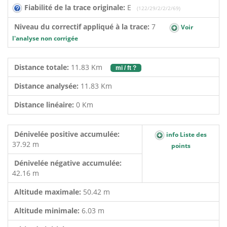
Fiabilité de la trace originale:
E
(122/29/2/2/2/69)
Niveau du correctif appliqué à la trace:
7
Voir
l'analyse non corrigée
Distance totale:
11.83 Km
mi / ft ?
Distance analysée:
11.83 Km
Distance linéaire:
0 Km
Dénivelée positive accumulée:
info Liste des
37.92 m
points
Dénivelée négative accumulée:
42.16 m
Altitude maximale:
50.42 m
Altitude minimale:
6.03 m