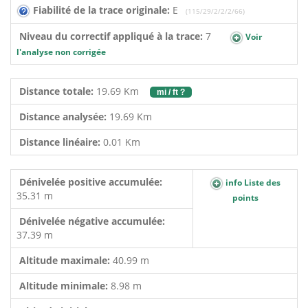
Fiabilité de la trace originale:
E
(115/29/2/2/2/66)
Niveau du correctif appliqué à la trace:
7
Voir
l'analyse non corrigée
Distance totale:
19.69 Km
mi / ft ?
Distance analysée:
19.69 Km
Distance linéaire:
0.01 Km
Dénivelée positive accumulée:
info Liste des
35.31 m
points
Dénivelée négative accumulée:
37.39 m
Altitude maximale:
40.99 m
Altitude minimale:
8.98 m