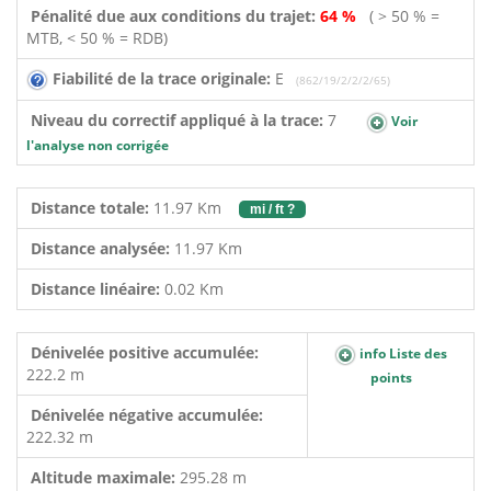
Pénalité due aux conditions du trajet:
64 %
( > 50 % =
MTB, < 50 % = RDB)
Fiabilité de la trace originale:
E
(862/19/2/2/2/65)
Niveau du correctif appliqué à la trace:
7
Voir
l'analyse non corrigée
Distance totale:
11.97 Km
mi / ft ?
Distance analysée:
11.97 Km
Distance linéaire:
0.02 Km
Dénivelée positive accumulée:
info Liste des
222.2 m
points
Dénivelée négative accumulée:
222.32 m
Altitude maximale:
295.28 m