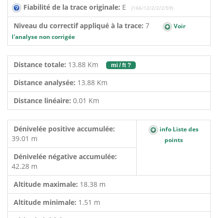
Fiabilité de la trace originale:
E
(166/12/2/2/2/59)
Niveau du correctif appliqué à la trace:
7
Voir
l'analyse non corrigée
Distance totale:
13.88 Km
mi / ft ?
Distance analysée:
13.88 Km
Distance linéaire:
0.01 Km
Dénivelée positive accumulée:
info Liste des
39.01 m
points
Dénivelée négative accumulée:
42.28 m
Altitude maximale:
18.38 m
Altitude minimale:
1.51 m