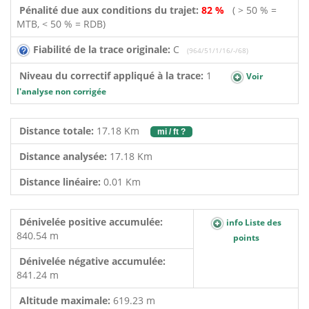
Pénalité due aux conditions du trajet:
82 %
( > 50 % =
MTB, < 50 % = RDB)
Fiabilité de la trace originale:
C
(964/51/1/16/-/68)
Niveau du correctif appliqué à la trace:
1
Voir
l'analyse non corrigée
Distance totale:
17.18 Km
mi / ft ?
Distance analysée:
17.18 Km
Distance linéaire:
0.01 Km
Dénivelée positive accumulée:
info Liste des
840.54 m
points
Dénivelée négative accumulée:
841.24 m
Altitude maximale:
619.23 m