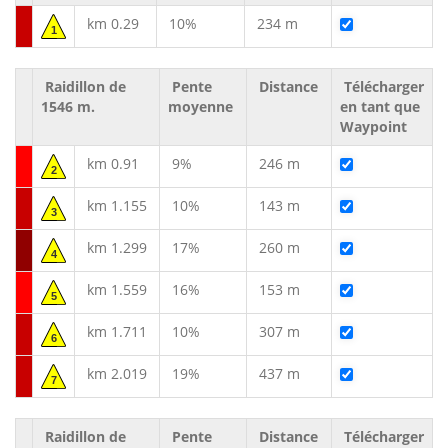
km 0.29
10%
234 m
1
Raidillon de
Pente
Distance
Télécharger
1546 m.
moyenne
en tant que
Waypoint
km 0.91
9%
246 m
2
km 1.155
10%
143 m
3
km 1.299
17%
260 m
4
km 1.559
16%
153 m
5
km 1.711
10%
307 m
6
km 2.019
19%
437 m
7
Raidillon de
Pente
Distance
Télécharger