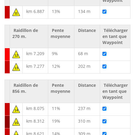
Waypoint
km 6.887
13%
134 m
11
Raidillon de
Pente
Distance
Télécharger
270 m.
moyenne
en tant que
Waypoint
km 7.209
9%
68 m
12
km 7.277
12%
202 m
13
Raidillon de
Pente
Distance
Télécharger
856 m.
moyenne
en tant que
Waypoint
km 8.075
11%
237 m
14
km 8.312
19%
310 m
15
km 8.621
14%
309 m