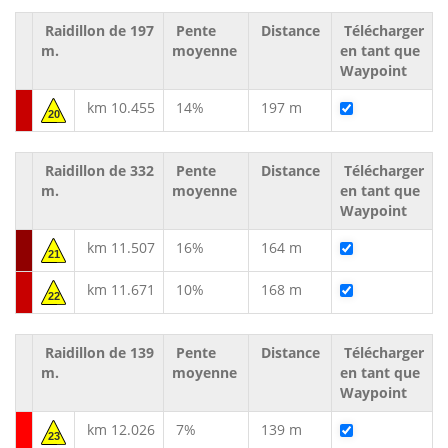
Raidillon de 197
Pente
Distance
Télécharger
m.
moyenne
en tant que
Waypoint
km 10.455
14%
197 m
20
Raidillon de 332
Pente
Distance
Télécharger
m.
moyenne
en tant que
Waypoint
km 11.507
16%
164 m
21
km 11.671
10%
168 m
22
Raidillon de 139
Pente
Distance
Télécharger
m.
moyenne
en tant que
Waypoint
km 12.026
7%
139 m
23