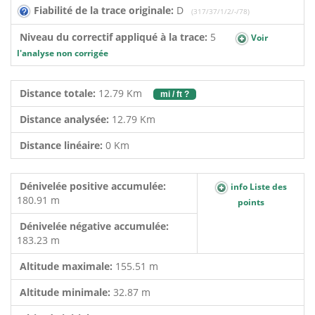
Fiabilité de la trace originale:
D
(317/37/1/2/-/78)
Niveau du correctif appliqué à la trace:
5
Voir
l'analyse non corrigée
Distance totale:
12.79 Km
mi / ft ?
Distance analysée:
12.79 Km
Distance linéaire:
0 Km
Dénivelée positive accumulée:
info Liste des
180.91 m
points
Dénivelée négative accumulée:
183.23 m
Altitude maximale:
155.51 m
Altitude minimale:
32.87 m