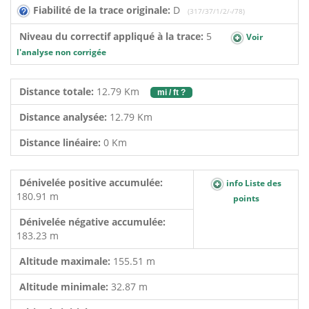
Fiabilité de la trace originale:
D
(317/37/1/2/-/78)
Niveau du correctif appliqué à la trace:
5
Voir
l'analyse non corrigée
Distance totale:
12.79 Km
mi / ft ?
Distance analysée:
12.79 Km
Distance linéaire:
0 Km
Dénivelée positive accumulée:
info Liste des
180.91 m
points
Dénivelée négative accumulée:
183.23 m
Altitude maximale:
155.51 m
Altitude minimale:
32.87 m