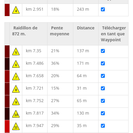
km 2.951
18%
243 m
4
Raidillon de
Pente
Distance
Télécharger
872 m.
moyenne
en tant que
Waypoint
km 7.35
21%
137 m
5
km 7.486
36%
171 m
6
km 7.658
20%
64 m
7
km 7.721
15%
31 m
8
km 7.752
27%
65 m
9
km 7.817
34%
130 m
10
km 7.947
29%
35 m
11