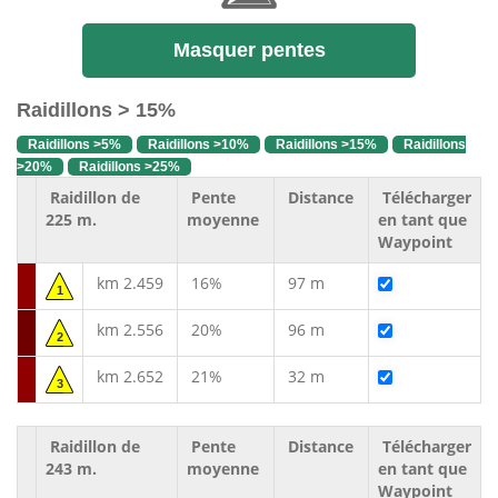
Masquer pentes
Raidillons > 15%
Raidillons >5%
Raidillons >10%
Raidillons >15%
Raidillons
>20%
Raidillons >25%
Raidillon de
Pente
Distance
Télécharger
225 m.
moyenne
en tant que
Waypoint
km 2.459
16%
97 m
1
km 2.556
20%
96 m
2
km 2.652
21%
32 m
3
Raidillon de
Pente
Distance
Télécharger
243 m.
moyenne
en tant que
Waypoint