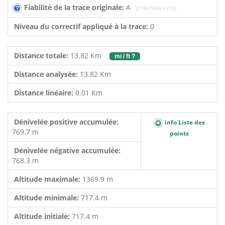
Fiabilité de la trace originale:
A
(770/73/0/-/-/73)
Niveau du correctif appliqué à la trace:
0
Distance totale:
13.82 Km
mi / ft ?
Distance analysée:
13.82 Km
Distance linéaire:
0.01 Km
Dénivelée positive accumulée:
info Liste des
769.7 m
points
Dénivelée négative accumulée:
768.3 m
Altitude maximale:
1369.9 m
Altitude minimale:
717.4 m
Altitude initiale:
717.4 m