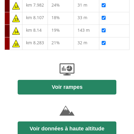
km 7.982
24%
31 m
12
km 8.107
18%
33 m
13
km 8.14
19%
143 m
14
km 8.283
21%
32 m
15
Voir rampes
Voir données à haute altitude