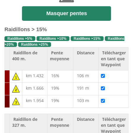
Masquer pentes
Raidillons > 15%
Raidillons >5%
Raidillons >10%
Raidillons >15%
Raidillons
>20%
Raidillons >25%
Raidillon de
Pente
Distance
Télécharger
400 m.
moyenne
en tant que
Waypoint
km 1.432
16%
106 m
1
km 1.666
19%
191 m
2
km 1.954
19%
103 m
3
Raidillon de
Pente
Distance
Télécharger
327 m.
moyenne
en tant que
Waypoint