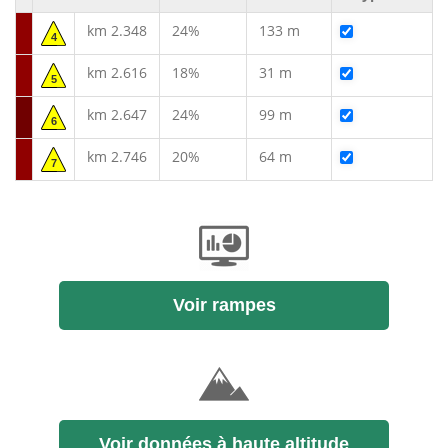
km 2.348
24%
133 m
4
km 2.616
18%
31 m
5
km 2.647
24%
99 m
6
km 2.746
20%
64 m
7
Voir rampes
Voir données à haute altitude