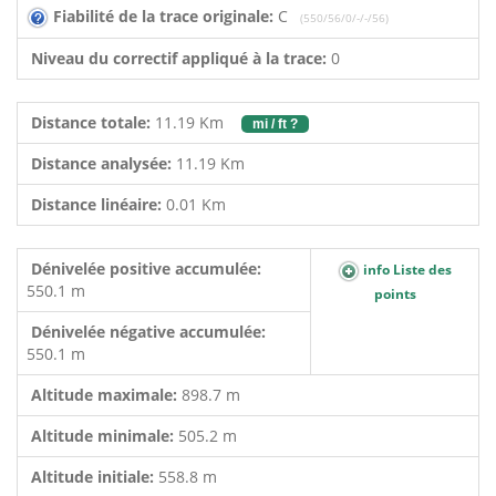
Fiabilité de la trace originale:
C
(550/56/0/-/-/56)
Niveau du correctif appliqué à la trace:
0
Distance totale:
11.19 Km
mi / ft ?
Distance analysée:
11.19 Km
Distance linéaire:
0.01 Km
Dénivelée positive accumulée:
info Liste des
550.1 m
points
Dénivelée négative accumulée:
550.1 m
Altitude maximale:
898.7 m
Altitude minimale:
505.2 m
Altitude initiale:
558.8 m