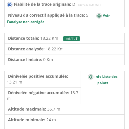
Fiabilité de la trace originale:
D
(49/38/1/2/-/61)
Niveau du correctif appliqué à la trace:
5
Voir
l'analyse non corrigée
Distance totale:
18.22 Km
mi / ft ?
Distance analysée:
18.22 Km
Distance linéaire:
0 Km
Dénivelée positive accumulée:
info Liste des
13.21 m
points
Dénivelée négative accumulée:
13.7
m
Altitude maximale:
36.7 m
Altitude minimale:
24 m