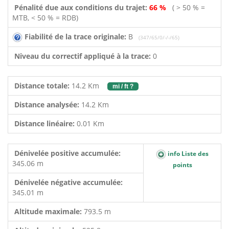
Pénalité due aux conditions du trajet:
66 %
( > 50 % =
MTB, < 50 % = RDB)
Fiabilité de la trace originale:
B
(347/65/0/-/-/65)
Niveau du correctif appliqué à la trace:
0
Distance totale:
14.2 Km
mi / ft ?
Distance analysée:
14.2 Km
Distance linéaire:
0.01 Km
Dénivelée positive accumulée:
info Liste des
345.06 m
points
Dénivelée négative accumulée:
345.01 m
Altitude maximale:
793.5 m