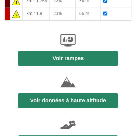
km 11.766
22%
34 m
1
km 11.8
23%
66 m
2
Voir rampes
Voir données à haute altitude