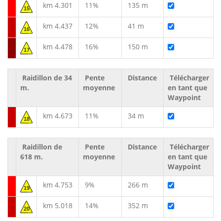
km 4.301
11%
135 m
15
km 4.437
12%
41 m
16
km 4.478
16%
150 m
17
Raidillon de 34
Pente
Distance
Télécharger
m.
moyenne
en tant que
Waypoint
km 4.673
11%
34 m
18
Raidillon de
Pente
Distance
Télécharger
618 m.
moyenne
en tant que
Waypoint
km 4.753
9%
266 m
19
km 5.018
14%
352 m
20