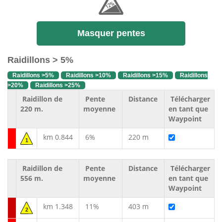
Masquer pentes
Raidillons > 5%
Raidillons >5%
Raidillons >10%
Raidillons >15%
Raidillons
>20%
Raidillons >25%
Raidillon de
Pente
Distance
Télécharger
220 m.
moyenne
en tant que
Waypoint
km 0.844
6%
220 m
1
Raidillon de
Pente
Distance
Télécharger
556 m.
moyenne
en tant que
Waypoint
km 1.348
11%
403 m
2