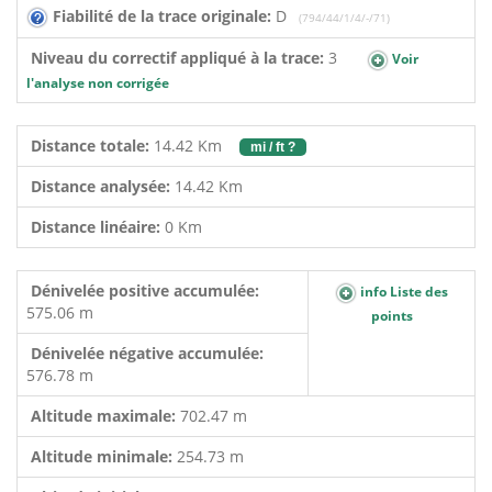
Fiabilité de la trace originale:
D
(794/44/1/4/-/71)
Niveau du correctif appliqué à la trace:
3
Voir
l'analyse non corrigée
Distance totale:
14.42 Km
mi / ft ?
Distance analysée:
14.42 Km
Distance linéaire:
0 Km
Dénivelée positive accumulée:
info Liste des
575.06 m
points
Dénivelée négative accumulée:
576.78 m
Altitude maximale:
702.47 m
Altitude minimale:
254.73 m