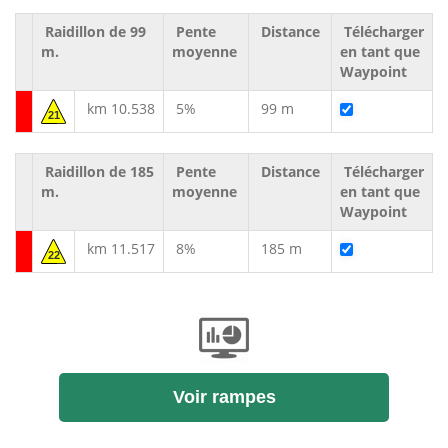
Raidillon de 99
Pente
Distance
Télécharger
m.
moyenne
en tant que
Waypoint
km 10.538
5%
99 m
21
Raidillon de 185
Pente
Distance
Télécharger
m.
moyenne
en tant que
Waypoint
km 11.517
8%
185 m
22
Voir rampes