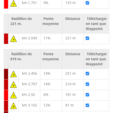
km 1.751
9%
153 m
3
Raidillon de
Pente
Distance
Télécharger
221 m.
moyenne
en tant que
Waypoint
km 2.049
11%
221 m
4
Raidillon de
Pente
Distance
Télécharger
819 m.
moyenne
en tant que
Waypoint
km 2.456
14%
251 m
5
km 2.707
14%
214 m
6
km 2.92
6%
181 m
7
km 3.102
12%
81 m
8