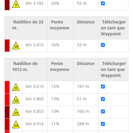
km 3.182
20%
92 m
9
Raidillon de 33
Pente
Distance
Télécharger
m.
moyenne
en tant que
Waypoint
km 3.415
16%
33 m
10
Raidillon de
Pente
Distance
Télécharger
1012 m.
moyenne
en tant que
Waypoint
km 3.616
12%
187 m
11
km 3.803
13%
51 m
12
km 3.853
13%
160 m
13
km 4.014
11%
288 m
14