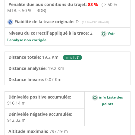
Pénalité due aux conditions du trajet:
83 %
( > 50 % =
MTB, < 50 % = RDB)
Fiabilité de la trace originale:
D
(1116/49/1/8/-/68)
Niveau du correctif appliqué à la trace:
2
Voir
l'analyse non corrigée
Distance totale:
19.2 Km
mi / ft ?
Distance analysée:
19.2 Km
Distance linéaire:
0.07 Km
Dénivelée positive accumulée:
info Liste des
916.14 m
points
Dénivelée négative accumulée:
912.32 m
Altitude maximale:
797.19 m