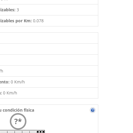
izables:
3
izables por Km:
0.078
/h
ento:
0 Km/h
a:
0 Km/h
u condición física
?*