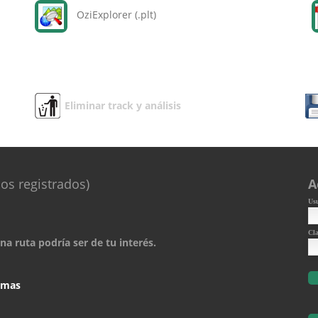
OziExplorer (.plt)
Eliminar track y análisis
os registrados)
A
Us
Cl
a ruta podría ser de tu interés.
comas