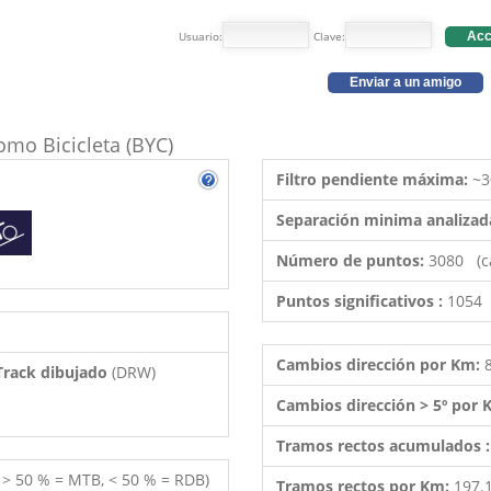
Usuario:
Clave:
Acc
Enviar a un amigo
como Bicicleta (BYC)
Filtro pendiente máxima:
~3
Separación minima analizad
Número de puntos:
3080 (c
Puntos significativos :
1054 
Cambios dirección por Km:
 Track dibujado
(DRW)
Cambios dirección > 5º por
Tramos rectos acumulados 
( > 50 % = MTB, < 50 % = RDB)
Tramos rectos por Km:
197.