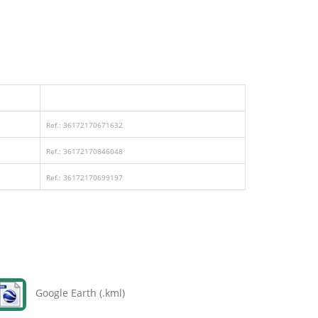
Ref.: 36172170671632
Ref.: 36172170846048
Ref.: 36172170699197
Google Earth (.kml)