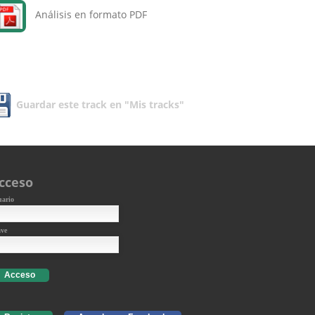
Análisis en formato PDF
Guardar este track en "Mis tracks"
cceso
uario
ave
Acceso