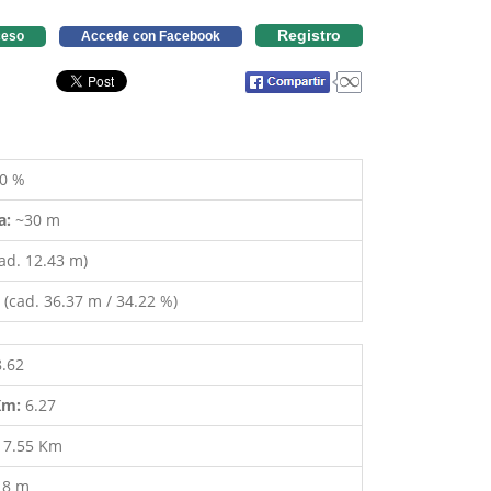
Registro
eso
Accede con Facebook
0 %
a:
~30 m
ad. 12.43 m)
(cad. 36.37 m / 34.22 %)
8.62
 Km:
6.27
:
7.55 Km
18 m