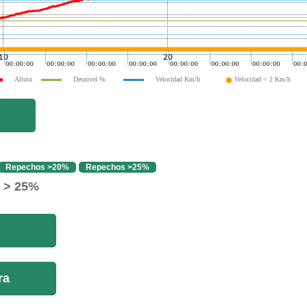
Altura
Desnivel %
Velocidad Km/h
Velocidad < 2 Km/h
Repechos >20%
Repechos >25%
o > 25%
ra