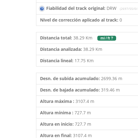
Fiabilidad del track original:
DRW
(2697/55/0/-
Nivel de corrección aplicado al track:
0
Distancia total:
38.29 Km
mi / ft ?
Distancia analizada:
38.29 Km
Distancia lineal:
17.75 Km
Desn. de subida acumulado:
2699.36 m
Desn. de bajada acumulado:
319.46 m
Altura máxima :
3107.4 m
Altura mínima :
727.7 m
Altura en inicio:
727.7 m
Altura en final:
3107.4 m