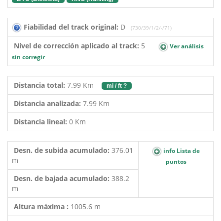
Fiabilidad del track original:
D
(730/39/1/2/-/71)
Nivel de corrección aplicado al track:
5
Ver análisis
sin corregir
Distancia total:
7.99 Km
mi / ft ?
Distancia analizada:
7.99 Km
Distancia lineal:
0 Km
Desn. de subida acumulado:
376.01
info Lista de
m
puntos
Desn. de bajada acumulado:
388.2
m
Altura máxima :
1005.6 m