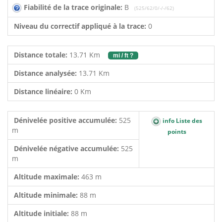
Fiabilité de la trace originale:
B
(525/62/0/-/-/62)
Niveau du correctif appliqué à la trace:
0
Distance totale:
13.71 Km
mi / ft ?
Distance analysée:
13.71 Km
Distance linéaire:
0 Km
Dénivelée positive accumulée:
525
info Liste des
m
points
Dénivelée négative accumulée:
525
m
Altitude maximale:
463 m
Altitude minimale:
88 m
Altitude initiale:
88 m