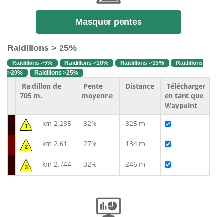
Masquer pentes
Raidillons > 25%
Raidillons >5%
Raidillons >10%
Raidillons >15%
Raidillons
>20%
Raidillons >25%
Raidillon de
Pente
Distance
Télécharger
705 m.
moyenne
en tant que
Waypoint
km 2.285
32%
325 m
1
km 2.61
27%
134 m
2
km 2.744
32%
246 m
3