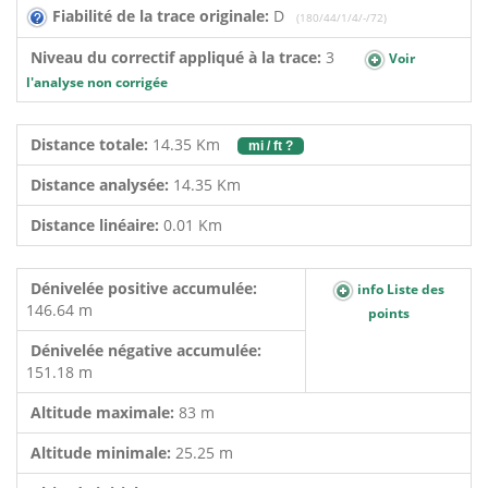
Fiabilité de la trace originale:
D
(180/44/1/4/-/72)
Niveau du correctif appliqué à la trace:
3
Voir
l'analyse non corrigée
Distance totale:
14.35 Km
mi / ft ?
Distance analysée:
14.35 Km
Distance linéaire:
0.01 Km
Dénivelée positive accumulée:
info Liste des
146.64 m
points
Dénivelée négative accumulée:
151.18 m
Altitude maximale:
83 m
Altitude minimale:
25.25 m