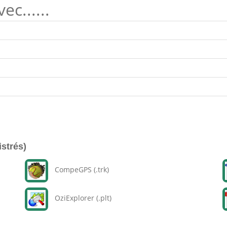
c......
istrés)
CompeGPS (.trk)
OziExplorer (.plt)