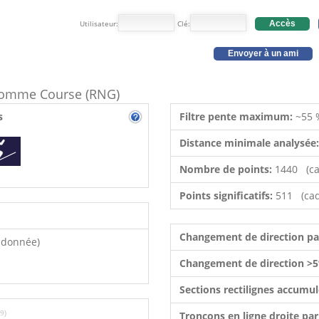
Utilisateur:
Clé:
Accès
Envoyer à un ami
e comme Course (RNG)
s
Filtre pente maximum:
~55 
Distance minimale analysée
Nombre de points:
1440 (ca
Points significatifs:
511 (cad
Changement de direction p
ndonnée)
Changement de direction >5
Sections rectilignes accumu
9)
Tronçons en ligne droite pa