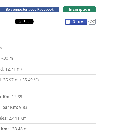
Inscription
Se connecter avec Facebook
%
:
~30 m
d. 12.71 m)
. 35.97 m / 35.49 %)
ar Km:
12.89
º par Km:
9.83
lées:
2.444 Km
r Km:
133.48 m