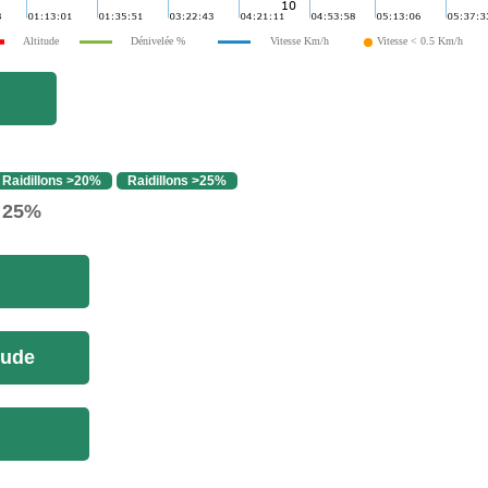
Altitude
Dénivelée %
Vitesse Km/h
Vitesse < 0.5 Km/h
Raidillons >20%
Raidillons >25%
> 25%
tude