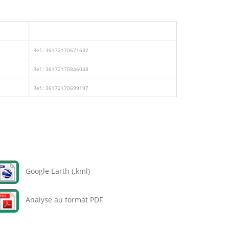
Ref.: 36172170671632
Ref.: 36172170846048
Ref.: 36172170699197
Google Earth (.kml)
Analyse au format PDF