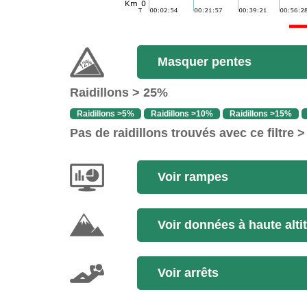
Masquer pentes
Raidillons > 25%
Raidillons >5%
Raidillons >10%
Raidillons >15%
Pas de raidillons trouvés avec ce filtre 
Voir rampes
Voir données à haute alti
Voir arrêts