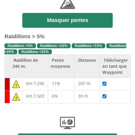
Masquer pentes
Raidillons > 5%
Raidillons >5%
Raidillons >10%
Raidillons >15%
Raidillons
>20%
Raidillons >25%
Raidillon de
Pente
Distance
Télécharger
246 m.
moyenne
en tant que
Waypoint
km 7.296
11%
207 m
1
km 7.503
6%
39 m
2