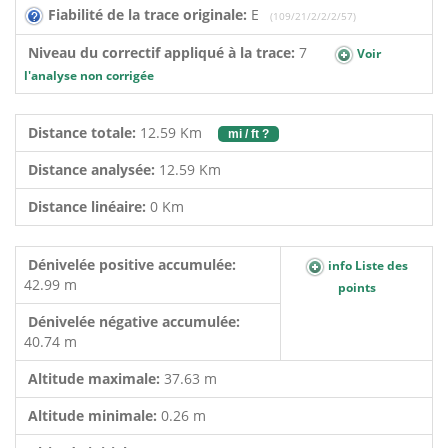
Fiabilité de la trace originale:
E
(109/21/2/2/2/57)
Niveau du correctif appliqué à la trace:
7
Voir
l'analyse non corrigée
Distance totale:
12.59 Km
mi / ft ?
Distance analysée:
12.59 Km
Distance linéaire:
0 Km
Dénivelée positive accumulée:
info Liste des
42.99 m
points
Dénivelée négative accumulée:
40.74 m
Altitude maximale:
37.63 m
Altitude minimale:
0.26 m