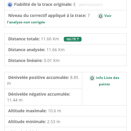
Fiabilité de la trace originale:
E
(39/27/2/2/2/61)
Niveau du correctif appliqué à la trace:
7
Voir
l'analyse non corrigée
Distance totale:
11.66 Km
mi / ft ?
Distance analysée:
11.66 Km
Distance linéaire:
0.01 Km
Dénivelée positive accumulée:
8.85
info Liste des
m
points
Dénivelée négative accumulée:
11.44 m
Altitude maximale:
10.6 m
Altitude minimale:
2.53 m