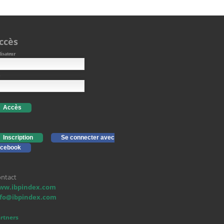
ccès
lisateur
Accès
Inscription
Se connecter avec
cebook
ntact
ww.ibpindex.com
nfo@ibpindex.com
rtners