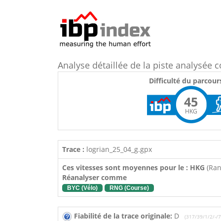
Analyse détaillée de la piste analysé
Difficulté du parcour
45
HKG
Trace :
logrian_25_04_g.gpx
Ces vitesses sont moyennes pour le : HKG
(Ra
Réanalyser comme
BYC (Vélo)
RNG (Course)
Fiabilité de la trace originale:
D
(317/39/1/2/-/7