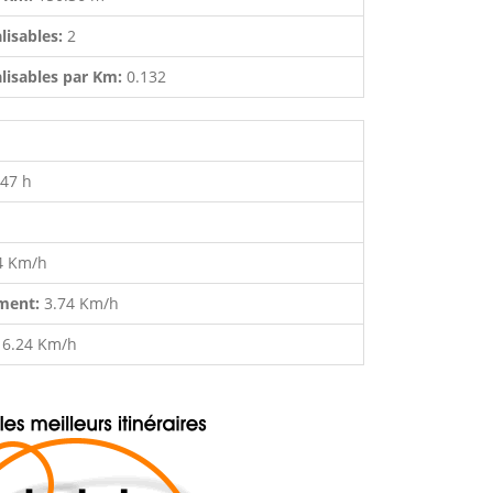
lisables:
2
lisables par Km:
0.132
:47 h
4 Km/h
ment:
3.74 Km/h
:
6.24 Km/h