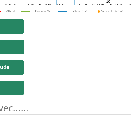
Altitude
Dénivelée %
Vitesse Km/h
Vitesse < 0.5 Km/h
tude
c......