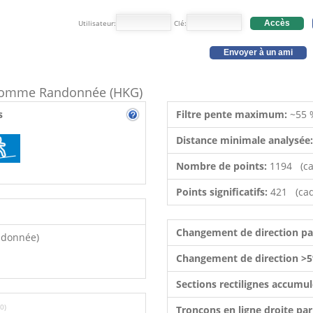
Utilisateur:
Clé:
Accès
Envoyer à un ami
e comme Randonnée (HKG)
s
Filtre pente maximum:
~55 
Distance minimale analysée
Nombre de points:
1194 (ca
Points significatifs:
421 (cad
Changement de direction p
ndonnée)
Changement de direction >5
Sections rectilignes accumu
0)
Tronçons en ligne droite pa