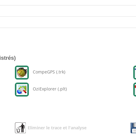
istrés)
CompeGPS (.trk)
OziExplorer (.plt)
Eliminer le trace et l'analyse