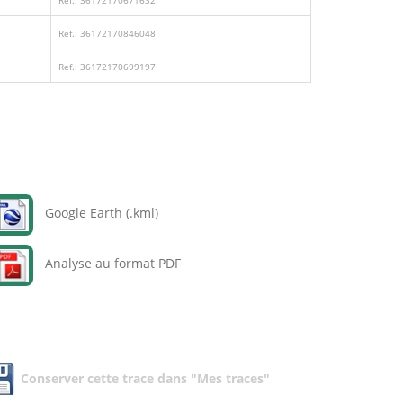
Ref.: 36172170671632
Ref.: 36172170846048
Ref.: 36172170699197
Google Earth (.kml)
Analyse au format PDF
Conserver cette trace dans "Mes traces"