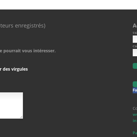
ateurs enregistrés)
A
Uti
Clé
e pourrait vous intéresser.
r des virgules
Fa
Co
w
i
Pa