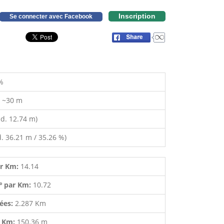
Inscription
Se connecter avec Facebook
%
:
~30 m
d. 12.74 m)
. 36.21 m / 35.26 %)
ar Km:
14.14
º par Km:
10.72
lées:
2.287 Km
r Km:
150.36 m