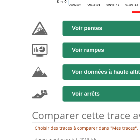
Voir pentes
Voir rampes
Voir données à haute alti
Voir arrêts
Comparer cette trace ave
Choisir des traces à comparer dans "Mes traces".
demo_montnegrebtt_2013.trk