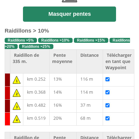
Masquer pentes
Raidillons > 10%
Raidillons >5%
Raidillons >10%
Raidillons >15%
Raidillons
>20%
Raidillons >25%
Raidillon de
Pente
Distance
Télécharger
335 m.
moyenne
en tant que
Waypoint
km 0.252
13%
116 m
1
km 0.368
14%
114 m
2
km 0.482
16%
37 m
3
km 0.519
20%
68 m
4
Raidillon de
Pente
Distance
Télécharger