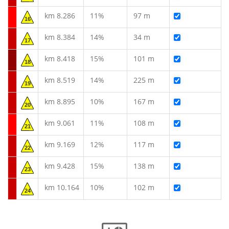
km 8.286
11%
97 m
16
km 8.384
14%
34 m
17
km 8.418
15%
101 m
18
km 8.519
14%
225 m
19
km 8.895
10%
167 m
20
km 9.061
11%
108 m
21
km 9.169
12%
117 m
22
km 9.428
15%
138 m
23
km 10.164
10%
102 m
24