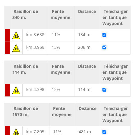
Raidillon de
Pente
Distance
Télécharger
340 m.
moyenne
en tant que
Waypoint
km 3.688
11%
134 m
12
km 3.969
13%
206 m
13
Raidillon de
Pente
Distance
Télécharger
114 m.
moyenne
en tant que
Waypoint
km 4.398
12%
114 m
14
Raidillon de
Pente
Distance
Télécharger
1570 m.
moyenne
en tant que
Waypoint
km 7.805
11%
481 m
15