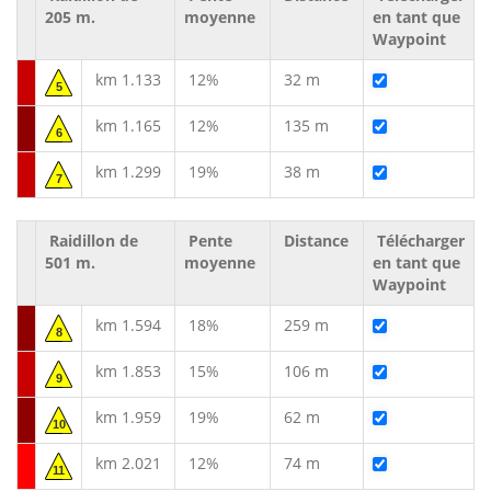
205 m.
moyenne
en tant que
Waypoint
km 1.133
12%
32 m
5
km 1.165
12%
135 m
6
km 1.299
19%
38 m
7
Raidillon de
Pente
Distance
Télécharger
501 m.
moyenne
en tant que
Waypoint
km 1.594
18%
259 m
8
km 1.853
15%
106 m
9
km 1.959
19%
62 m
10
km 2.021
12%
74 m
11