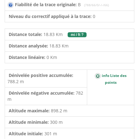
Fiabilité de la trace originale:
B
(788/66/0/-/-/66)
Niveau du correctif appliqué à la trace:
0
Distance totale:
18.83 Km
mi / ft ?
Distance analysée:
18.83 Km
Distance linéaire:
0 Km
Dénivelée positive accumulée:
info Liste des
788.2 m
points
Dénivelée négative accumulée:
782
m
Altitude maximale:
898.2 m
Altitude minimale:
300 m
Altitude initiale:
301 m