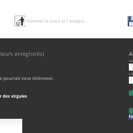
Eliminer le trace et l'analyse
ateurs enregistrés)
A
Uti
Clé
e pourrait vous intéresser.
r des virgules
Fa