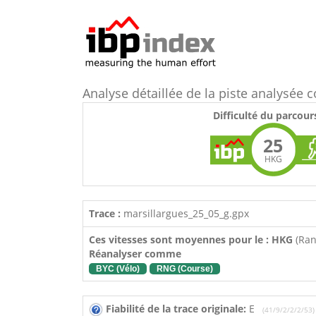
Analyse détaillée de la piste analysé
Difficulté du parcour
25
HKG
Trace :
marsillargues_25_05_g.gpx
Ces vitesses sont moyennes pour le : HKG
(Ra
Réanalyser comme
BYC (Vélo)
RNG (Course)
Fiabilité de la trace originale:
E
(41/9/2/2/2/53)