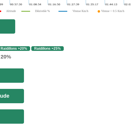
Altitude
Dénivelée %
Vitesse Km/h
Vitesse < 0.5 Km/h
Raidillons >20%
Raidillons >25%
> 20%
tude