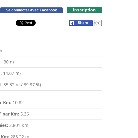
Inscription
Se connecter avec Facebook
%
:
~30 m
. 14.07 m)
. 35.32 m / 39.97 %)
ar Km:
10.82
º par Km:
5.36
lées:
2.801 Km
r Km:
283.22 m