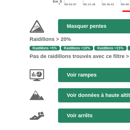
Masquer pentes
Raidillons > 20%
Raidillons >5%
Raidillons >10%
Raidillons >15%
Pas de raidillons trouvés avec ce filtre 
Voir rampes
Voir données à haute alti
Voir arrêts