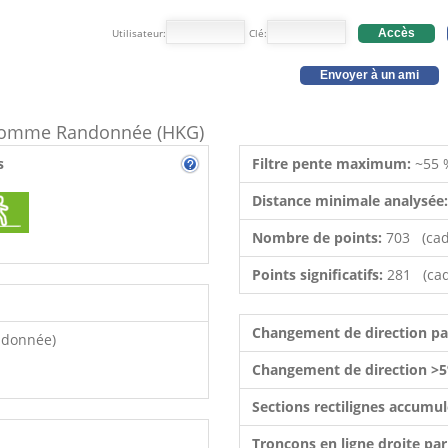
Utilisateur:
Clé:
Accès
Envoyer à un ami
e comme Randonnée (HKG)
s
Filtre pente maximum:
~55 
Distance minimale analysée
Nombre de points:
703 (cad
Points significatifs:
281 (cad
Changement de direction p
ndonnée)
Changement de direction >5
Sections rectilignes accumu
Tronçons en ligne droite pa