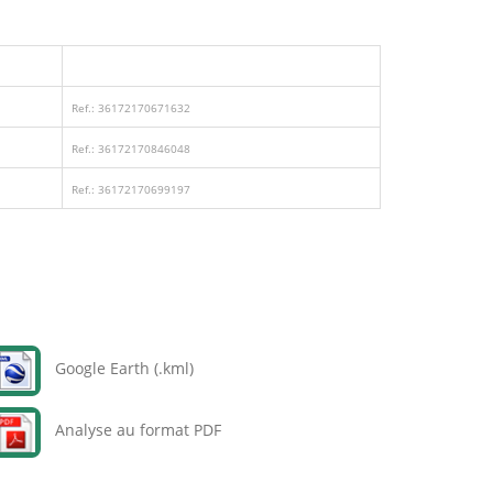
Ref.: 36172170671632
Ref.: 36172170846048
Ref.: 36172170699197
Google Earth (.kml)
Analyse au format PDF