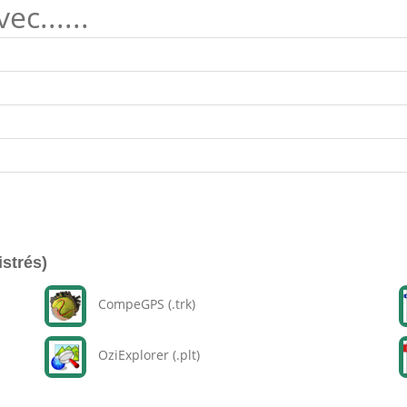
c......
istrés)
CompeGPS (.trk)
OziExplorer (.plt)