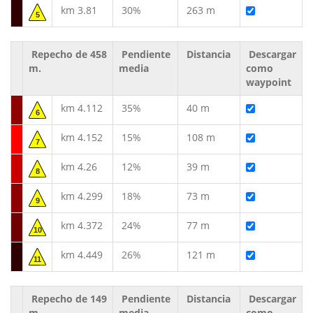
km 3.81
30%
263 m
5
Repecho de 458
Pendiente
Distancia
Descargar
m.
media
como
waypoint
km 4.112
35%
40 m
6
km 4.152
15%
108 m
7
km 4.26
12%
39 m
8
km 4.299
18%
73 m
9
km 4.372
24%
77 m
10
km 4.449
26%
121 m
11
Repecho de 149
Pendiente
Distancia
Descargar
m.
media
como