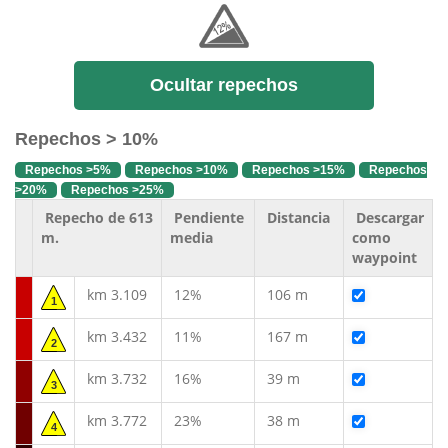
Ocultar repechos
Repechos > 10%
Repechos >5%
Repechos >10%
Repechos >15%
Repechos
>20%
Repechos >25%
Repecho de 613
Pendiente
Distancia
Descargar
m.
media
como
waypoint
km 3.109
12%
106 m
1
km 3.432
11%
167 m
2
km 3.732
16%
39 m
3
km 3.772
23%
38 m
4