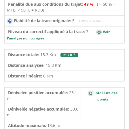
Pénalité due aux conditions du trajet:
48 %
( > 50 % =
MTB, < 50 % = RDB)
Fiabilité de la trace originale:
E
(110/22/2/2/2/63)
Niveau du correctif appliqué à la trace:
7
Voir
l'analyse non corrigée
Distance totale:
15.3 Km
mi / ft ?
Distance analysée:
15.3 Km
Distance linéaire:
0 Km
Dénivelée positive accumulée:
25.1
info Liste des
m
points
Dénivelée négative accumulée:
30.6
m
Altitude maximale:
13.6 m