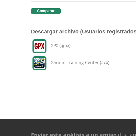
Comparar
Descargar archivo (Usuarios registrados
GPX (.gpx)
Garmin Training Center (.tcx)
Enviar este análisis a un amigo
(Usuari