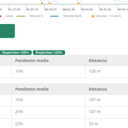
Altura
Desnivel %
Velocidad Km/h
Velocidad < 0.5 Km/h
Repechos >20%
Repechos >25%
Pendiente media
Distancia
16%
120 m
Pendiente media
Distancia
16%
187 m
25%
147 m
22%
33 m