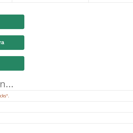
ra
n...
cks".