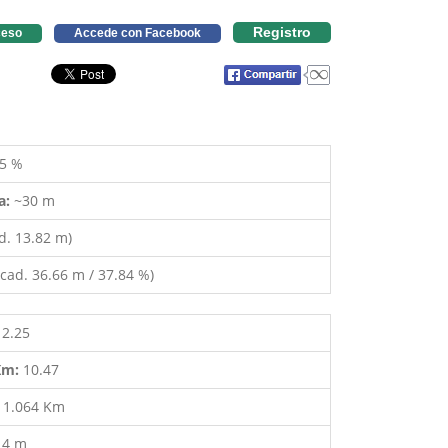
Registro
eso
Accede con Facebook
5 %
a:
~30 m
d. 13.82 m)
cad. 36.66 m / 37.84 %)
12.25
 Km:
10.47
:
1.064 Km
14 m