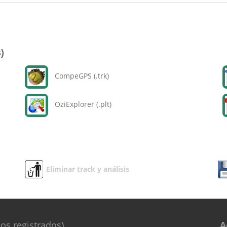
)
CompeGPS (.trk)
OziExplorer (.plt)
Eliminar track y análisis
os registrados)
A