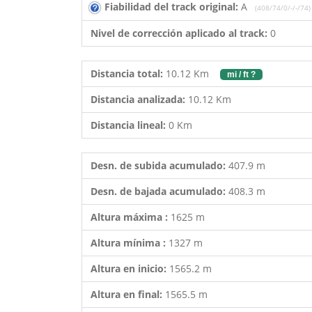
Fiabilidad del track original:
A
(408/74/0/-/-/74)
Nivel de corrección aplicado al track:
0
Distancia total:
10.12 Km
mi / ft ?
Distancia analizada:
10.12 Km
Distancia lineal:
0 Km
Desn. de subida acumulado:
407.9 m
Desn. de bajada acumulado:
408.3 m
Altura máxima :
1625 m
Altura mínima :
1327 m
Altura en inicio:
1565.2 m
Altura en final:
1565.5 m