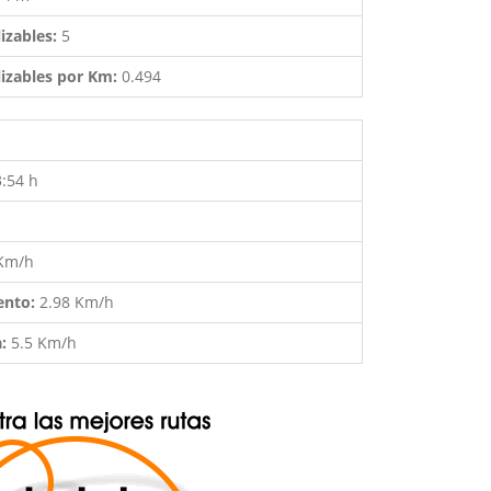
izables:
5
izables por Km:
0.494
3:54 h
 Km/h
ento:
2.98 Km/h
a:
5.5 Km/h