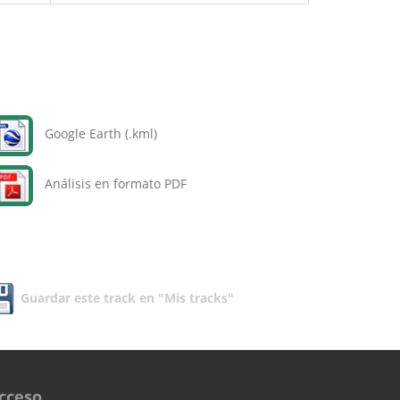
Google Earth (.kml)
Análisis en formato PDF
Guardar este track en "Mis tracks"
cceso