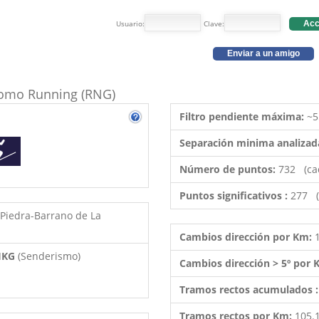
Usuario:
Clave:
Acc
Enviar a un amigo
 como Running (RNG)
Filtro pendiente máxima:
~5
Separación minima analizad
Número de puntos:
732 (ca
Puntos significativos :
277 (
 Piedra-Barrano de La
Cambios dirección por Km:
 HKG
(Senderismo)
Cambios dirección > 5º por
Tramos rectos acumulados 
Tramos rectos por Km:
105.