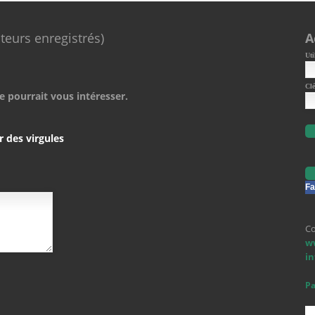
ateurs enregistrés)
A
Uti
Clé
e pourrait vous intéresser.
r des virgules
Fa
Co
w
i
Pa