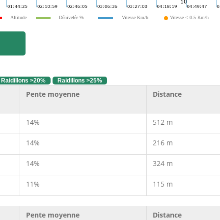
Altitude
Dénivelée %
Vitesse Km/h
Vitesse < 0.5 Km/h
Raidillons >20%
Raidillons >25%
Pente moyenne
Distance
14%
512 m
14%
216 m
14%
324 m
11%
115 m
Pente moyenne
Distance