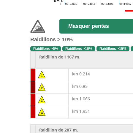
Masquer pentes
Raidillons > 10%
Raidillons >5%
Raidillons >10%
Raidillons >15%
Raidillon de 1167 m.
km 0.214
1
km 0.85
2
km 1.066
3
km 1.951
4
Raidillon de 207 m.