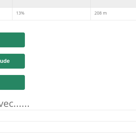
13%
208 m
tude
c......