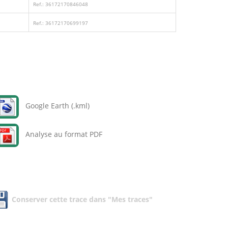
Ref.: 36172170846048
Ref.: 36172170699197
Google Earth (.kml)
Analyse au format PDF
Conserver cette trace dans "Mes traces"