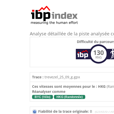
Analyse détaillée de la piste analysé
Difficulté du parcour
130
RNG
Trace :
trevezel_25_09_g.gpx
Ces vitesses sont moyennes pour le : HKG
(Ra
Réanalyser comme
BYC (Vélo)
HKG (Randonnée)
Fiabilité de la trace originale:
B
(623/65/0/-/-/6