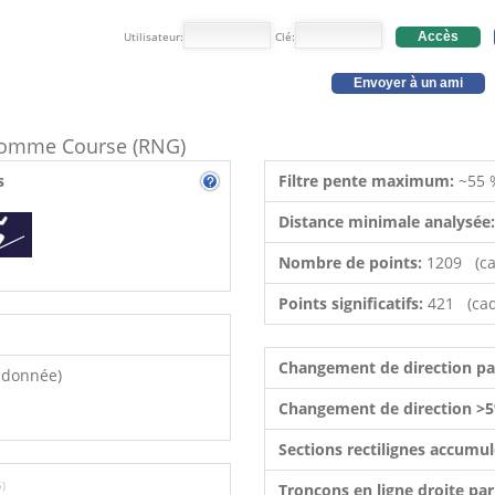
Utilisateur:
Clé:
Accès
Envoyer à un ami
e comme Course (RNG)
s
Filtre pente maximum:
~55 
Distance minimale analysée
Nombre de points:
1209 (ca
Points significatifs:
421 (cad
Changement de direction p
ndonnée)
Changement de direction >5
Sections rectilignes accumu
5)
Tronçons en ligne droite pa