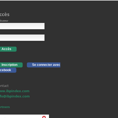
ccès
lisateur
Accès
Inscription
Se connecter avec
cebook
ntact
ww.ibpindex.com
nfo@ibpindex.com
rtners