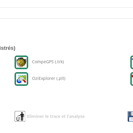
istrés)
CompeGPS (.trk)
OziExplorer (.plt)
Eliminer le trace et l'analyse