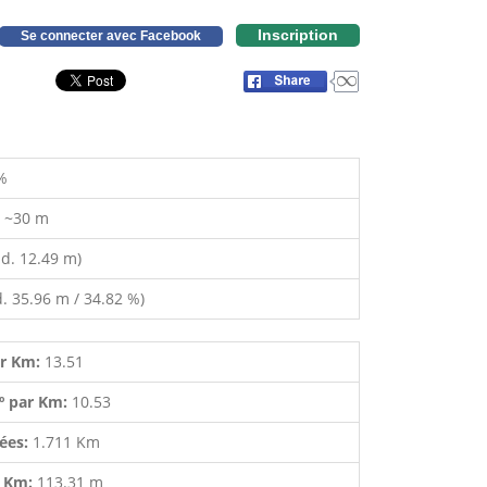
Inscription
Se connecter avec Facebook
%
:
~30 m
d. 12.49 m)
. 35.96 m / 34.82 %)
ar Km:
13.51
º par Km:
10.53
lées:
1.711 Km
r Km:
113.31 m