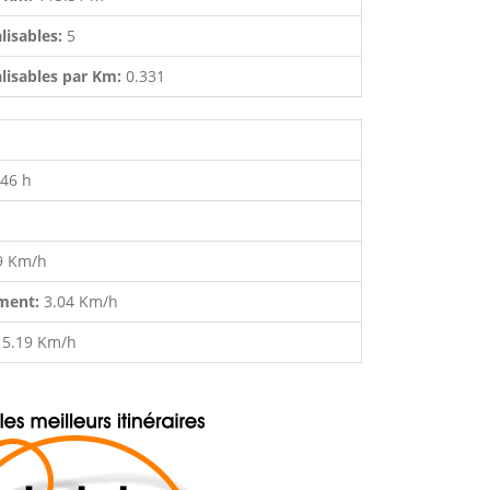
lisables:
5
lisables par Km:
0.331
:46 h
9 Km/h
ment:
3.04 Km/h
:
5.19 Km/h