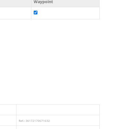
Waypoint
Ref.: 36172170671632