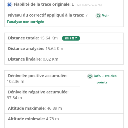
Fiabilité de la trace originale:
E
(211/30/2/2/2/75)
Niveau du correctif appliqué à la trace:
7
Voir
l'analyse non corrigée
Distance totale:
15.64 Km
mi / ft ?
Distance analysée:
15.64 Km
Distance linéaire:
0.02 Km
Dénivelée positive accumulée:
info Liste des
102.36 m
points
Dénivelée négative accumulée:
97.34 m
Altitude maximale:
46.89 m
Altitude minimale:
4.78 m