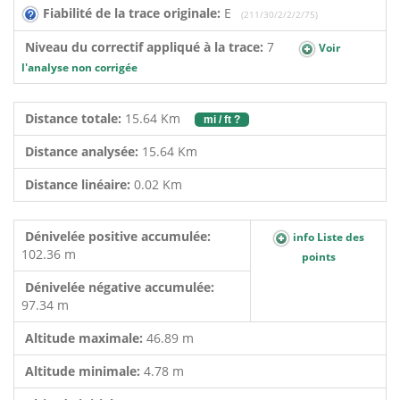
Fiabilité de la trace originale:
E
(211/30/2/2/2/75)
Niveau du correctif appliqué à la trace:
7
Voir
l'analyse non corrigée
Distance totale:
15.64 Km
mi / ft ?
Distance analysée:
15.64 Km
Distance linéaire:
0.02 Km
Dénivelée positive accumulée:
info Liste des
102.36 m
points
Dénivelée négative accumulée:
97.34 m
Altitude maximale:
46.89 m
Altitude minimale:
4.78 m