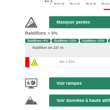
Masquer pentes
Raidillons > 5%
Raidillons >5%
Raidillons >10%
Raidillons >15%
Raidillon de 231 m.
km 1.004
1
Voir rampes
Voir données à haute alti