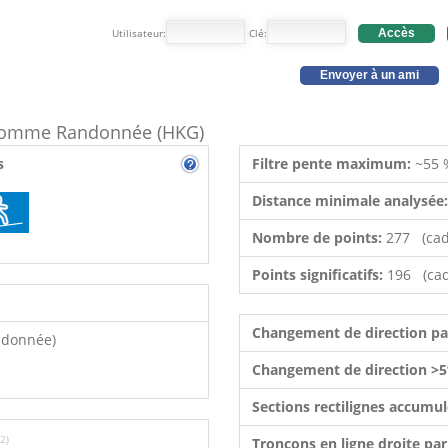
Utilisateur:
Clé:
Accès
Envoyer à un ami
e comme Randonnée (HKG)
s
Filtre pente maximum:
~55 
Distance minimale analysée
Nombre de points:
277 (cad
Points significatifs:
196 (cad
Changement de direction p
ndonnée)
Changement de direction >5
Sections rectilignes accumu
2)
Tronçons en ligne droite pa