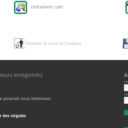
OziExplorer (.plt)
Eliminer le trace et l'analyse
ateurs enregistrés)
A
Uti
Clé
e pourrait vous intéresser.
r des virgules