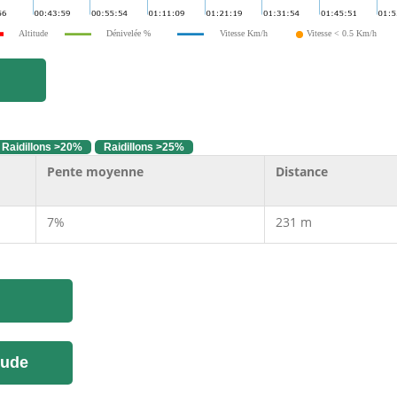
Altitude
Dénivelée %
Vitesse Km/h
Vitesse < 0.5 Km/h
Raidillons >20%
Raidillons >25%
Pente moyenne
Distance
7%
231 m
tude