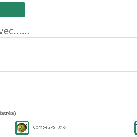
c......
istrés)
CompeGPS (.trk)