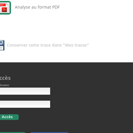
Analyse au format PDF
Conserver cette trace dans "Mes traces"
ccès
lisateur
Accès