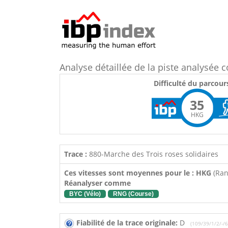
Analyse détaillée de la piste analysé
Difficulté du parcour
35
HKG
Trace :
880-Marche des Trois roses solidaires
Ces vitesses sont moyennes pour le : HKG
(Ra
Réanalyser comme
BYC (Vélo)
RNG (Course)
Fiabilité de la trace originale:
D
(109/39/1/2/-/6