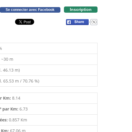
Inscription
Se connecter avec Facebook
%
:
~30 m
. 46.13 m)
. 65.53 m / 70.76 %)
ar Km:
8.14
º par Km:
6.73
lées:
0.857 Km
r Km:
67.06 m