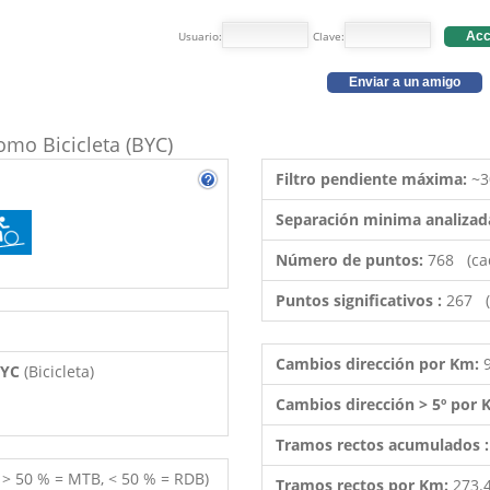
Usuario:
Clave:
Acc
Enviar a un amigo
como Bicicleta (BYC)
Filtro pendiente máxima:
~3
Separación minima analizad
Número de puntos:
768 (ca
Puntos significativos :
267 (
Cambios dirección por Km:
 BYC
(Bicicleta)
Cambios dirección > 5º por
Tramos rectos acumulados 
( > 50 % = MTB, < 50 % = RDB)
Tramos rectos por Km:
273.