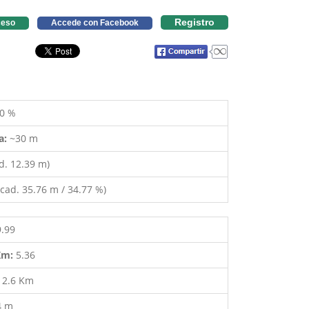
Registro
eso
Accede con Facebook
0 %
a:
~30 m
d. 12.39 m)
cad. 35.76 m / 34.77 %)
9.99
 Km:
5.36
:
2.6 Km
4 m