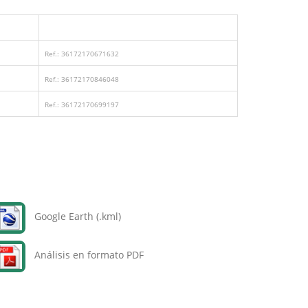
Ref.: 36172170671632
Ref.: 36172170846048
Ref.: 36172170699197
Google Earth (.kml)
Análisis en formato PDF