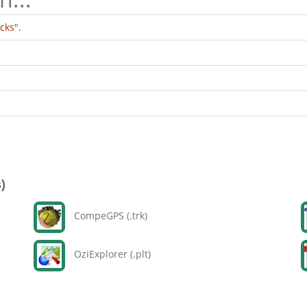
cks".
)
CompeGPS (.trk)
OziExplorer (.plt)