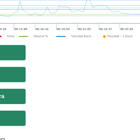
Altura
Desnivel %
Velocidad Km/h
Velocidad < 2 Km/h
ra
n...