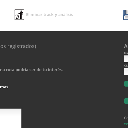
Eliminar track y análisis
os registrados)
A
Us
Cl
a ruta podría ser de tu interés.
comas
Co
w