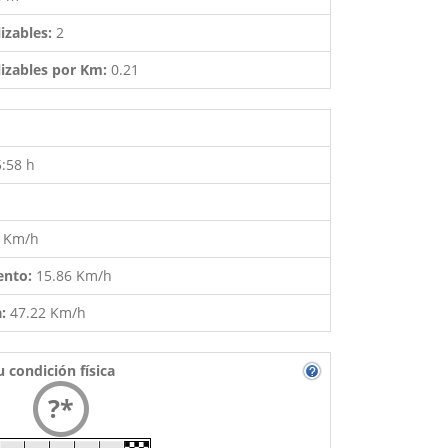
izables:
2
izables por Km:
0.21
5:58 h
7 Km/h
ento:
15.86 Km/h
a:
47.22 Km/h
u condición física
?*