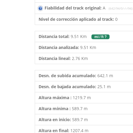
Fiabilidad del track original:
A
(642/94/0/-/-/94)
Nivel de corrección aplicado al track:
0
Distancia total:
9.51 Km
mi / ft ?
Distancia analizada:
9.51 Km
Distancia lineal:
2.76 Km
Desn. de subida acumulado:
642.1 m
Desn. de bajada acumulado:
25.1 m
Altura máxima :
1219.7 m
Altura mínima :
589.7 m
Altura en inicio:
589.7 m
Altura en final:
1207.4 m