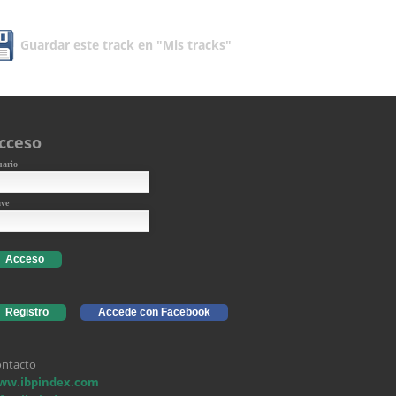
Guardar este track en "Mis tracks"
cceso
uario
ave
Acceso
Registro
Accede con Facebook
ntacto
ww.ibpindex.com