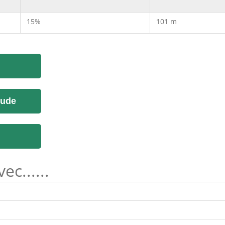
15%
101 m
tude
c......