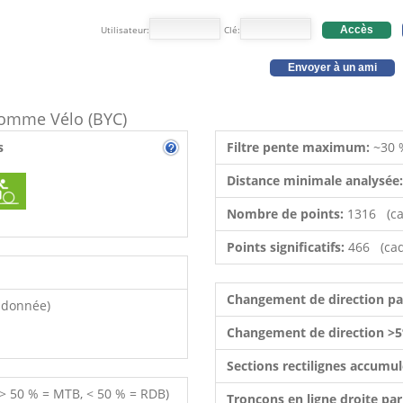
Utilisateur:
Clé:
Accès
Envoyer à un ami
 comme Vélo (BYC)
s
Filtre pente maximum:
~30 
Distance minimale analysée
Nombre de points:
1316 (ca
Points significatifs:
466 (cad
Changement de direction p
ndonnée)
Changement de direction >5
Sections rectilignes accumu
 > 50 % = MTB, < 50 % = RDB)
Tronçons en ligne droite pa