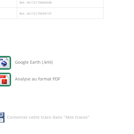
Ref.: 36172170846048
Ref.: 36172170699197
Google Earth (.kml)
Analyse au format PDF
Conserver cette trace dans "Mes traces"