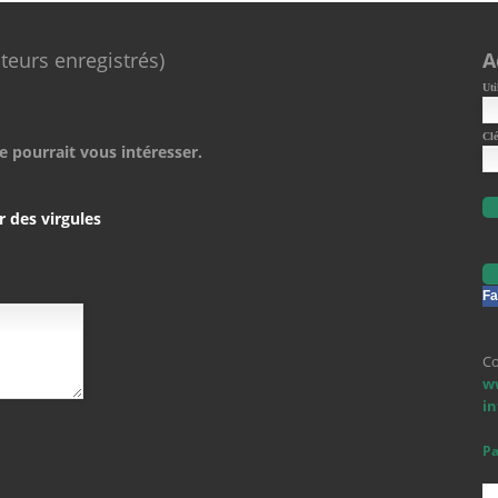
ateurs enregistrés)
A
Uti
Clé
e pourrait vous intéresser.
r des virgules
Fa
Co
w
i
Pa