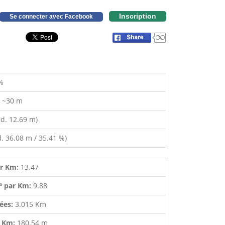
Inscription
Se connecter avec Facebook
%
:
~30 m
d. 12.69 m)
. 36.08 m / 35.41 %)
ar Km:
13.47
º par Km:
9.88
lées:
3.015 Km
r Km:
180.54 m