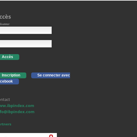
ccès
lisateur
Accès
Inscription
Se connecter avec
cebook
ntact
ww.ibpindex.com
nfo@ibpindex.com
rtners