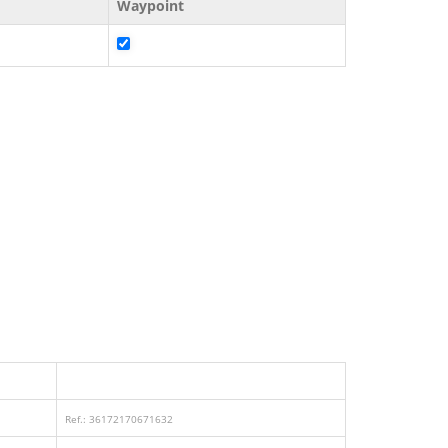
Waypoint
Ref.: 36172170671632