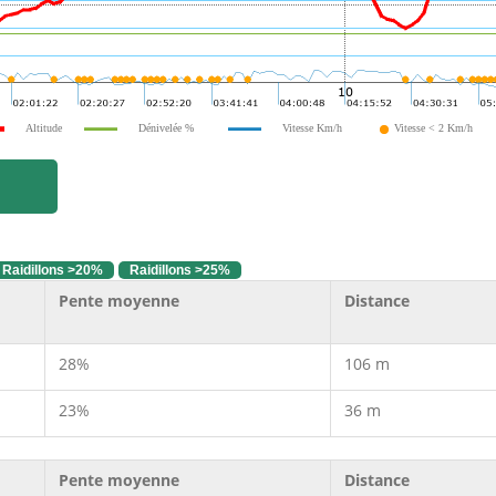
Altitude
Dénivelée %
Vitesse Km/h
Vitesse < 2 Km/h
Raidillons >20%
Raidillons >25%
Pente moyenne
Distance
28%
106 m
23%
36 m
Pente moyenne
Distance