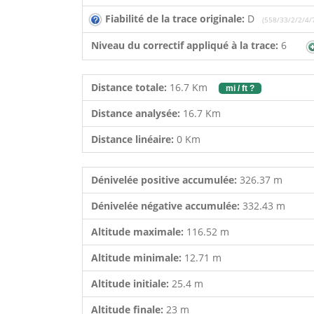
Fiabilité de la trace originale:
D
(558/33/2/2/4/
Niveau du correctif appliqué à la trace:
6
Distance totale:
16.7 Km
mi / ft ?
Distance analysée:
16.7 Km
Distance linéaire:
0 Km
Dénivelée positive accumulée:
326.37 m
Dénivelée négative accumulée:
332.43 m
Altitude maximale:
116.52 m
Altitude minimale:
12.71 m
Altitude initiale:
25.4 m
Altitude finale:
23 m