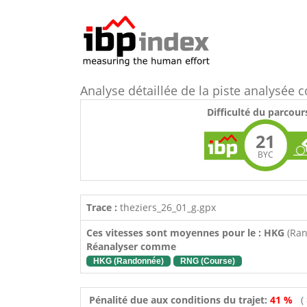
Analyse détaillée de la piste analysée
Difficulté du parcour
21
BYC
Trace :
theziers_26_01_g.gpx
Ces vitesses sont moyennes pour le : HKG
(Ra
Réanalyser comme
HKG (Randonnée)
RNG (Course)
Pénalité due aux conditions du trajet:
41 %
(