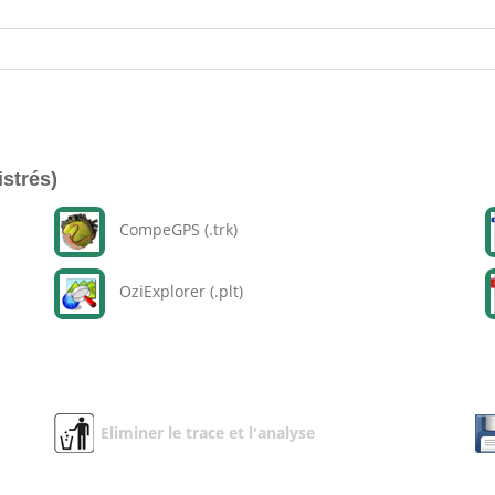
istrés)
CompeGPS (.trk)
OziExplorer (.plt)
Eliminer le trace et l'analyse