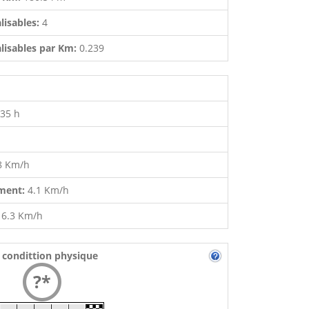
lisables:
4
lisables par Km:
0.239
:35 h
8 Km/h
ment:
4.1 Km/h
:
6.3 Km/h
 condittion physique
?*