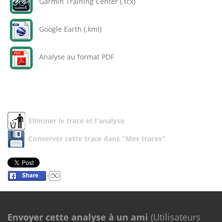
Garmin Training Center (.tcx)
Google Earth (.kml)
Analyse au format PDF
Eliminer le trace et l'analyse
Conserver cette trace dans "Mes traces"
Envoyer cette analyse à un ami
(Utilisateurs