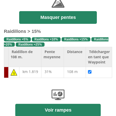
Masquer pentes
Raidillons > 15%
Raidillons >5%
Raidillons >10%
Raidillons >15%
Raidillons
>20%
Raidillons >25%
Raidillon de
Pente
Distance
Télécharger
108 m.
moyenne
en tant que
Waypoint
km 1.819
31%
108 m
1
Voir rampes