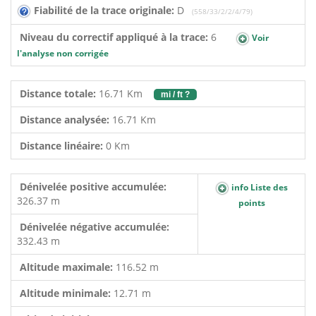
Fiabilité de la trace originale:
D
(558/33/2/2/4/79)
Niveau du correctif appliqué à la trace:
6
Voir
l'analyse non corrigée
Distance totale:
16.71 Km
mi / ft ?
Distance analysée:
16.71 Km
Distance linéaire:
0 Km
Dénivelée positive accumulée:
info Liste des
326.37 m
points
Dénivelée négative accumulée:
332.43 m
Altitude maximale:
116.52 m
Altitude minimale:
12.71 m