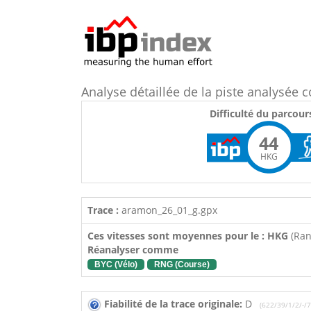
Analyse détaillée de la piste analysé
Difficulté du parcour
44
HKG
Trace :
aramon_26_01_g.gpx
Ces vitesses sont moyennes pour le : HKG
(Ra
Réanalyser comme
BYC (Vélo)
RNG (Course)
Fiabilité de la trace originale:
D
(622/39/1/2/-/7