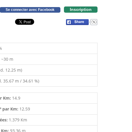
Inscription
Se connecter avec Facebook
%
:
~30 m
d. 12.25 m)
. 35.67 m / 34.61 %)
ar Km:
14.9
º par Km:
12.59
lées:
1.379 Km
r Km:
93.36 m