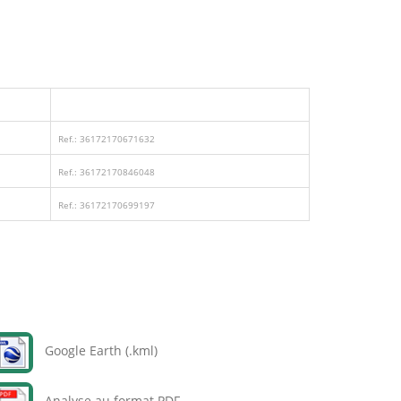
Ref.: 36172170671632
Ref.: 36172170846048
Ref.: 36172170699197
Google Earth (.kml)
Analyse au format PDF