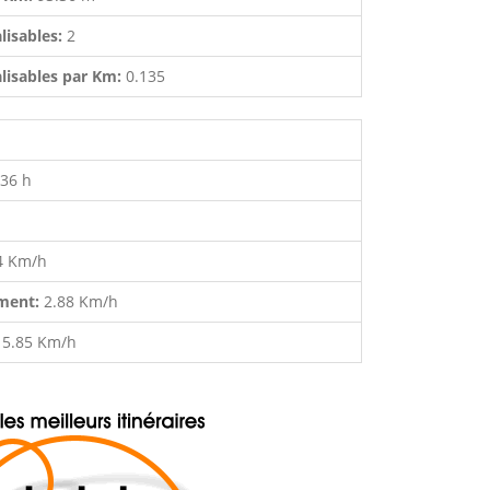
lisables:
2
lisables par Km:
0.135
:36 h
4 Km/h
ment:
2.88 Km/h
:
5.85 Km/h