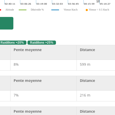
Altitude
Dénivelée %
Vitesse Km/h
Vitesse < 0.5 Km/h
Raidillons >20%
Raidillons >25%
Pente moyenne
Distance
8%
599 m
Pente moyenne
Distance
7%
216 m
Pente moyenne
Distance