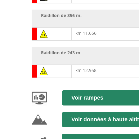
Raidillon de 356 m.
km 11.656
11
Raidillon de 243 m.
km 12.958
12
Voir rampes
Voir données à haute alti