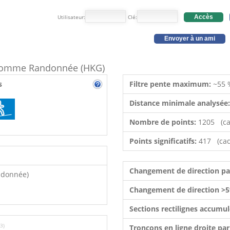
Utilisateur:
Clé:
Accès
Envoyer à un ami
e comme Randonnée (HKG)
s
Filtre pente maximum:
~55 
Distance minimale analysée
Nombre de points:
1205 (ca
Points significatifs:
417 (cad
Changement de direction p
ndonnée)
Changement de direction >5
Sections rectilignes accumu
3)
Tronçons en ligne droite pa