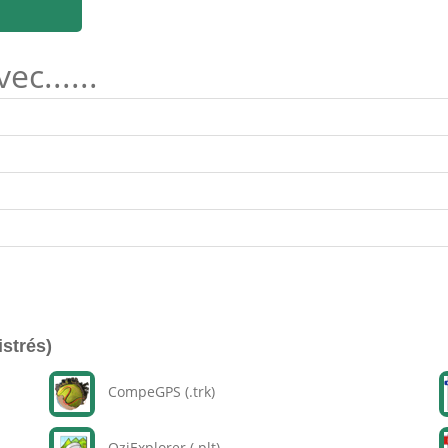
c......
istrés)
CompeGPS (.trk)
OziExplorer (.plt)