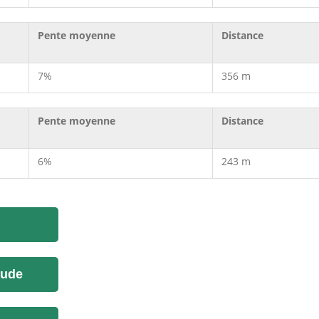
Pente moyenne
Distance
7%
356 m
Pente moyenne
Distance
6%
243 m
tude