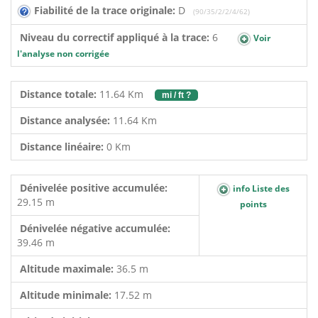
Fiabilité de la trace originale:
D
(90/35/2/2/4/62)
Niveau du correctif appliqué à la trace:
6
Voir
l'analyse non corrigée
Distance totale:
11.64 Km
mi / ft ?
Distance analysée:
11.64 Km
Distance linéaire:
0 Km
Dénivelée positive accumulée:
info Liste des
29.15 m
points
Dénivelée négative accumulée:
39.46 m
Altitude maximale:
36.5 m
Altitude minimale:
17.52 m