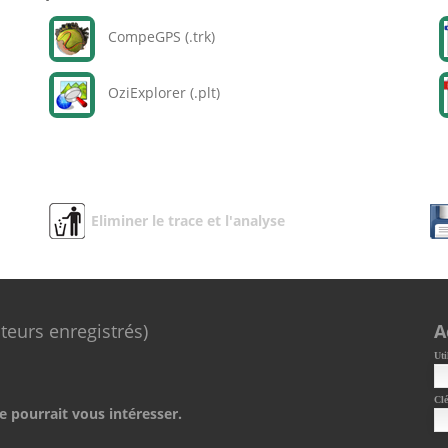
CompeGPS (.trk)
OziExplorer (.plt)
Eliminer le trace et l'analyse
ateurs enregistrés)
A
Uti
Clé
e pourrait vous intéresser.