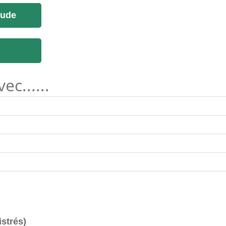
tude
c......
istrés)