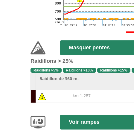
Masquer pentes
Raidillons > 25%
Raidillons >5%
Raidillons >10%
Raidillons >15%
Raidillon de 360 m.
km 1.287
1
Voir rampes