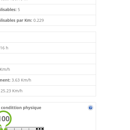
lisables:
5
lisables par Km:
0.229
:16 h
 Km/h
ment:
3.63 Km/h
:
25.23 Km/h
 condittion physique
100