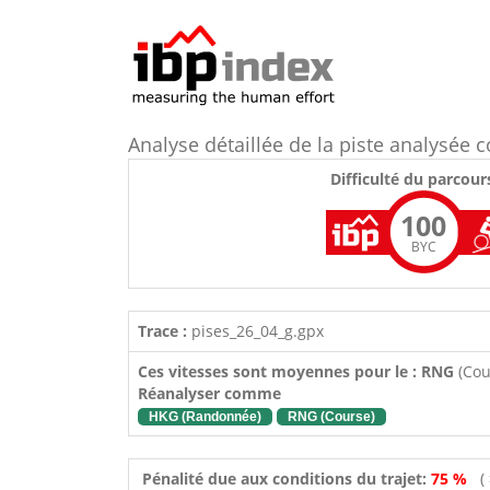
Analyse détaillée de la piste analysée
Difficulté du parcour
100
BYC
Trace :
pises_26_04_g.gpx
Ces vitesses sont moyennes pour le : RNG
(Cou
Réanalyser comme
HKG (Randonnée)
RNG (Course)
Pénalité due aux conditions du trajet:
75 %
(