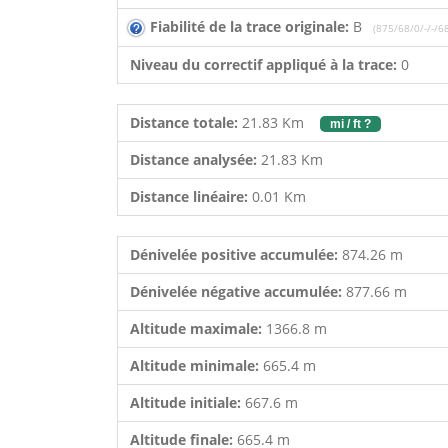
Fiabilité de la trace originale:
B
(875/68/0/-/-/6
Niveau du correctif appliqué à la trace:
0
Distance totale:
21.83 Km
mi / ft ?
Distance analysée:
21.83 Km
Distance linéaire:
0.01 Km
Dénivelée positive accumulée:
874.26 m
Dénivelée négative accumulée:
877.66 m
Altitude maximale:
1366.8 m
Altitude minimale:
665.4 m
Altitude initiale:
667.6 m
Altitude finale:
665.4 m