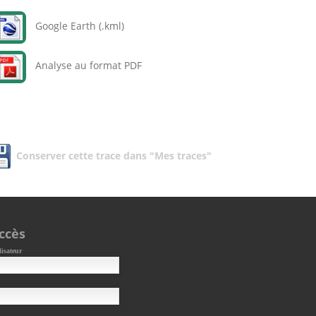
Google Earth (.kml)
Analyse au format PDF
Conserver cette trace dans "Mes traces"
ccès
lisateur