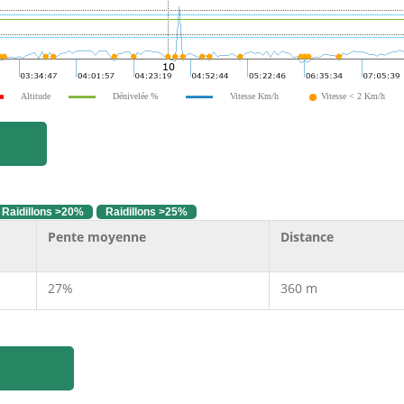
Altitude
Dénivelée %
Vitesse Km/h
Vitesse < 2 Km/h
Raidillons >20%
Raidillons >25%
Pente moyenne
Distance
27%
360 m