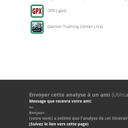
GPX (.gpx)
Garmin Training Center (.tcx)
Envoyer cette analyse à un ami
(Utilis
Message que recevra votre ami:
Re:
Bonjour.
(votre nom) a estimé que l'analyse de cet itinérair
(Suivez le lien vers cette page)