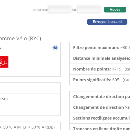
Utilisateur:
Clé:
Accès
Envoyer à un ami
 comme Vélo (BYC)
s
Filtre pente maximum:
~30 
Distance minimale analysée
Nombre de points:
1719 (ca
Points significatifs:
605 (cad
Changement de direction p
rse)
Changement de direction >5
Sections rectilignes accumu
 > 50 % = MTB, < 50 % = RDB)
Tronçons en ligne droite pa