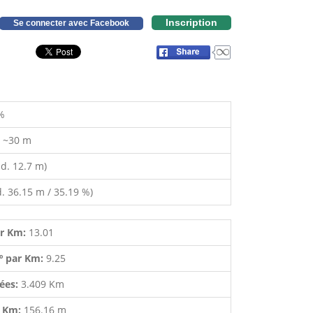
Inscription
Se connecter avec Facebook
%
:
~30 m
d. 12.7 m)
. 36.15 m / 35.19 %)
ar Km:
13.01
º par Km:
9.25
lées:
3.409 Km
r Km:
156.16 m