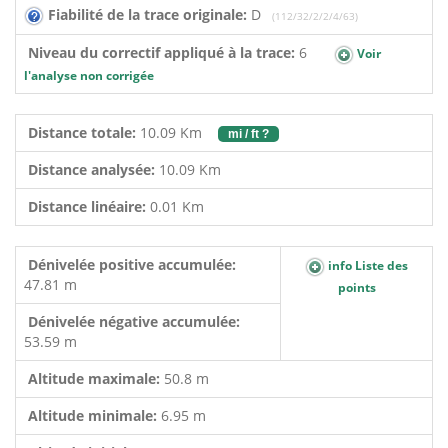
Fiabilité de la trace originale:
D
(112/32/2/2/4/63)
Niveau du correctif appliqué à la trace:
6
Voir
l'analyse non corrigée
Distance totale:
10.09 Km
mi / ft ?
Distance analysée:
10.09 Km
Distance linéaire:
0.01 Km
Dénivelée positive accumulée:
info Liste des
47.81 m
points
Dénivelée négative accumulée:
53.59 m
Altitude maximale:
50.8 m
Altitude minimale:
6.95 m