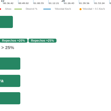
Altura
Desnivel %
Velocidad Km/h
Velocidad < 0.5 Km/h
Repechos >20%
Repechos >25%
o > 25%
ra