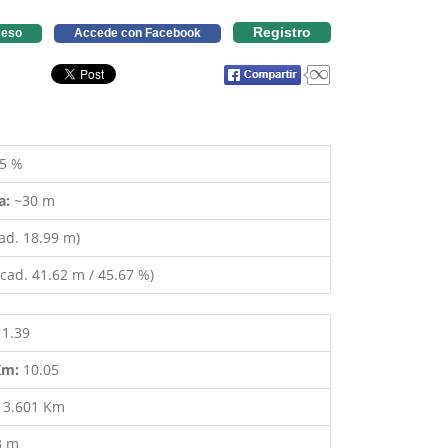
Registro
eso
Accede con Facebook
5 %
a:
~30 m
ad. 18.99 m)
cad. 41.62 m / 45.67 %)
11.39
 Km:
10.05
:
3.601 Km
3 m