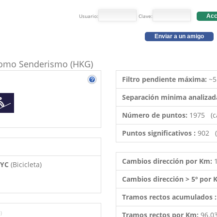
Usuario:
Clave:
Acc
Enviar a un amigo
o como Senderismo (HKG)
Filtro pendiente máxima:
~5
Separación minima analizad
Número de puntos:
1975 (c
Puntos significativos :
902 (
Cambios dirección por Km:
 BYC
(Bicicleta)
Cambios dirección > 5º por
Tramos rectos acumulados 
)
Tramos rectos por Km:
96.0