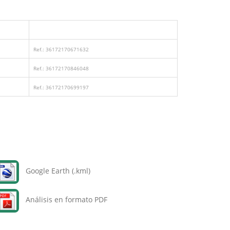
Ref.: 36172170671632
Ref.: 36172170846048
Ref.: 36172170699197
Google Earth (.kml)
Análisis en formato PDF