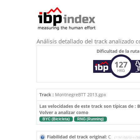
Análisis detallado del track analizad
Dificultad de la ruta
127
HKG
Track :
MontnegreBTT 2013.gpx
Las velocidades de este track son típicas de :
Volver a analizar como
BYC (Bicicleta)
RNG (Running)
Fiabilidad del track original:
C
(1161/56/0/-/-/56