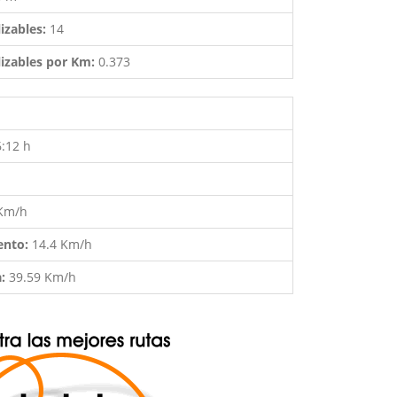
izables:
14
izables por Km:
0.373
6:12 h
 Km/h
ento:
14.4 Km/h
a:
39.59 Km/h