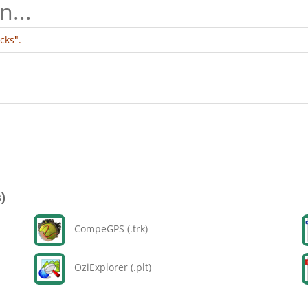
n...
cks".
)
CompeGPS (.trk)
OziExplorer (.plt)