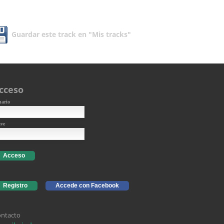
Guardar este track en "Mis tracks"
cceso
uario
ave
Acceso
Registro
Accede con Facebook
ntacto