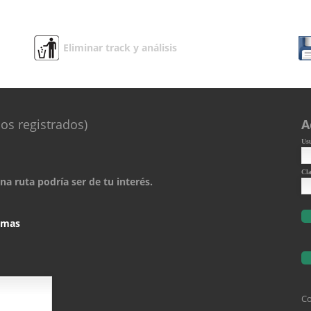
Eliminar track y análisis
os registrados)
A
Us
Cl
a ruta podría ser de tu interés.
comas
Co