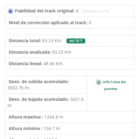
Fiabilidad del track original:
A
(3003/74/0/-/-/74)
Nivel de corrección aplicado al track:
0
Distancia total:
83.23 Km
mi / ft ?
Distancia analizada:
83.23 Km
Distancia lineal:
48.66 Km
Desn. de subida acumulado:
info Lista de
3002.76 m
puntos
Desn. de bajada acumulado:
3421.6
m
Altura máxima :
1264.8 m
Altura mínima :
134.7 m