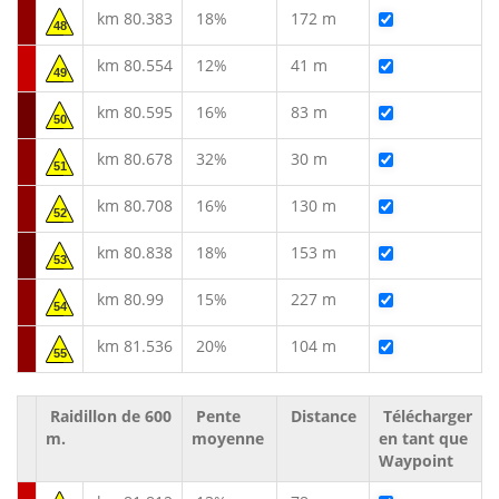
km 80.383
18%
172 m
48
km 80.554
12%
41 m
49
km 80.595
16%
83 m
50
km 80.678
32%
30 m
51
km 80.708
16%
130 m
52
km 80.838
18%
153 m
53
km 80.99
15%
227 m
54
km 81.536
20%
104 m
55
Raidillon de 600
Pente
Distance
Télécharger
m.
moyenne
en tant que
Waypoint