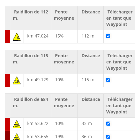
Raidillon de 112
Pente
Distance
Télécharger
m.
moyenne
en tant que
Waypoint
km 47.024
15%
112 m
18
Raidillon de 115
Pente
Distance
Télécharger
m.
moyenne
en tant que
Waypoint
km 49.129
10%
115 m
19
Raidillon de 684
Pente
Distance
Télécharger
m.
moyenne
en tant que
Waypoint
km 53.622
10%
33 m
20
km 53.655
19%
36 m
21