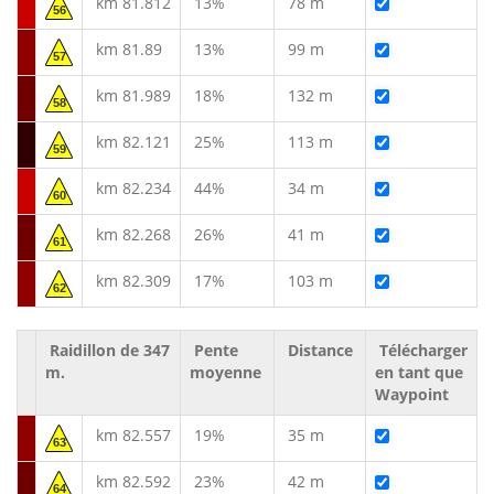
km 81.812
13%
78 m
56
km 81.89
13%
99 m
57
km 81.989
18%
132 m
58
km 82.121
25%
113 m
59
km 82.234
44%
34 m
60
km 82.268
26%
41 m
61
km 82.309
17%
103 m
62
Raidillon de 347
Pente
Distance
Télécharger
m.
moyenne
en tant que
Waypoint
km 82.557
19%
35 m
63
km 82.592
23%
42 m
64