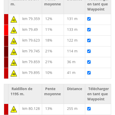
m.
moyenne
en tant que
Waypoint
km 79.359
12%
131 m
41
km 79.49
11%
133 m
42
km 79.623
18%
122 m
43
km 79.745
21%
114 m
44
km 79.859
21%
36 m
45
km 79.895
10%
41 m
46
Raidillon de
Pente
Distance
Télécharger
1195 m.
moyenne
en tant que
Waypoint
km 80.128
13%
255 m
47