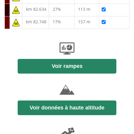
km 82.634
27%
113 m
65
km 82.748
17%
157 m
66
Voir rampes
Voir données à haute altitude