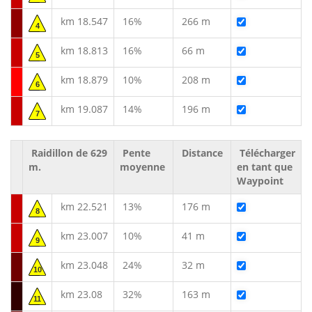
km 18.547
16%
266 m
4
km 18.813
16%
66 m
5
km 18.879
10%
208 m
6
km 19.087
14%
196 m
7
Raidillon de 629
Pente
Distance
Télécharger
m.
moyenne
en tant que
Waypoint
km 22.521
13%
176 m
8
km 23.007
10%
41 m
9
km 23.048
24%
32 m
10
km 23.08
32%
163 m
11