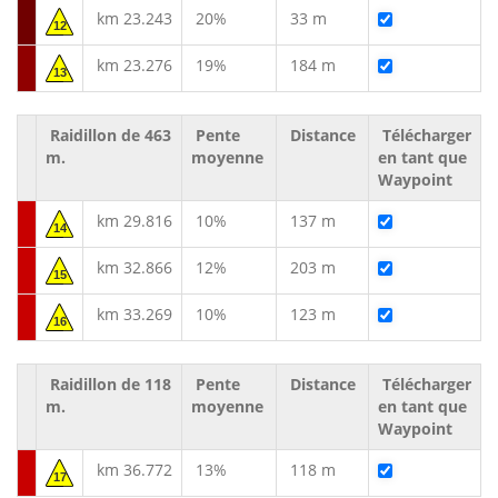
km 23.243
20%
33 m
12
km 23.276
19%
184 m
13
Raidillon de 463
Pente
Distance
Télécharger
m.
moyenne
en tant que
Waypoint
km 29.816
10%
137 m
14
km 32.866
12%
203 m
15
km 33.269
10%
123 m
16
Raidillon de 118
Pente
Distance
Télécharger
m.
moyenne
en tant que
Waypoint
km 36.772
13%
118 m
17