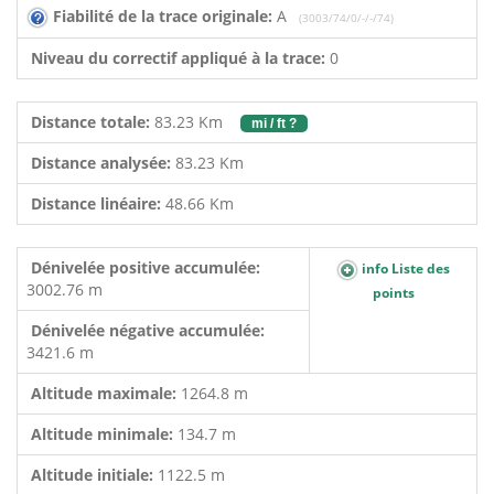
Fiabilité de la trace originale:
A
(3003/74/0/-/-/74)
Niveau du correctif appliqué à la trace:
0
Distance totale:
83.23 Km
mi / ft ?
Distance analysée:
83.23 Km
Distance linéaire:
48.66 Km
Dénivelée positive accumulée:
info Liste des
3002.76 m
points
Dénivelée négative accumulée:
3421.6 m
Altitude maximale:
1264.8 m
Altitude minimale:
134.7 m
Altitude initiale:
1122.5 m