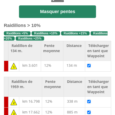
Masquer pentes
Raidillons > 10%
Raidillons >5%
Raidillons >10%
Raidillons >15%
Raidillons
>20%
Raidillons >25%
Raidillon de
Pente
Distance
Télécharger
134 m.
moyenne
en tant que
Waypoint
km 3.601
12%
134 m
1
Raidillon de
Pente
Distance
Télécharger
1959 m.
moyenne
en tant que
Waypoint
km 16.798
12%
338 m
2
km 17.662
12%
885 m
3