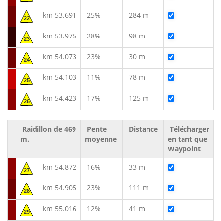
km 53.691
25%
284 m
22
km 53.975
28%
98 m
23
km 54.073
23%
30 m
24
km 54.103
11%
78 m
25
km 54.423
17%
125 m
26
Raidillon de 469
Pente
Distance
Télécharger
m.
moyenne
en tant que
Waypoint
km 54.872
16%
33 m
27
km 54.905
23%
111 m
28
km 55.016
12%
41 m
29