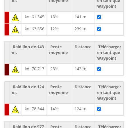
m.
moyenne
en tant que
Waypoint
km 61.345
13%
141 m
37
km 63.656
12%
239 m
38
Raidillon de 143
Pente
Distance
Télécharger
m.
moyenne
en tant que
Waypoint
km 70.717
23%
143 m
39
Raidillon de 124
Pente
Distance
Télécharger
m.
moyenne
en tant que
Waypoint
km 78.844
14%
124 m
40
Raidillon de 577
Pente
Distance
Télécharger