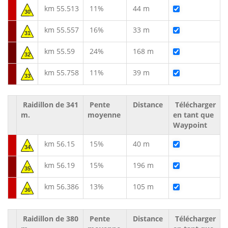
km 55.513
11%
44 m
30
km 55.557
16%
33 m
31
km 55.59
24%
168 m
32
km 55.758
11%
39 m
33
Raidillon de 341
Pente
Distance
Télécharger
m.
moyenne
en tant que
Waypoint
km 56.15
15%
40 m
34
km 56.19
15%
196 m
35
km 56.386
13%
105 m
36
Raidillon de 380
Pente
Distance
Télécharger