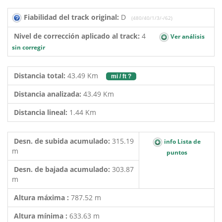
Fiabilidad del track original:
D
(480/40/1/3/-/62)
Nivel de corrección aplicado al track:
4
Ver análisis
sin corregir
Distancia total:
43.49 Km
mi / ft ?
Distancia analizada:
43.49 Km
Distancia lineal:
1.44 Km
Desn. de subida acumulado:
315.19
info Lista de
m
puntos
Desn. de bajada acumulado:
303.87
m
Altura máxima :
787.52 m
Altura mínima :
633.63 m