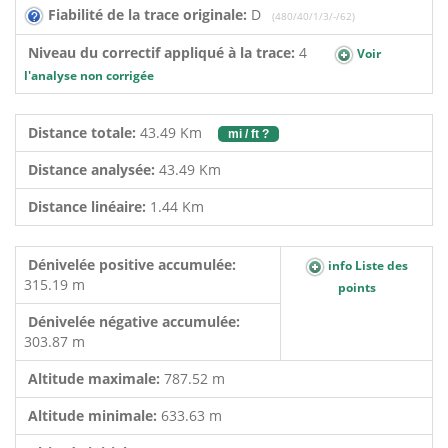
Fiabilité de la trace originale:
D
(480/40/1/3/-/62)
Niveau du correctif appliqué à la trace:
4
Voir
l'analyse non corrigée
Distance totale:
43.49 Km
mi / ft ?
Distance analysée:
43.49 Km
Distance linéaire:
1.44 Km
Dénivelée positive accumulée:
info Liste des
315.19 m
points
Dénivelée négative accumulée:
303.87 m
Altitude maximale:
787.52 m
Altitude minimale:
633.63 m