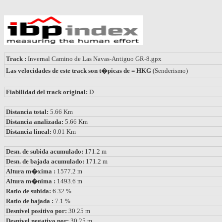
Track :
Invernal Camino de Las Navas-Antiguo GR-8.gpx
Las velocidades de este track son t�picas de = HKG
(Senderismo)
Fiabilidad del track original:
D
Distancia total:
5.66 Km
Distancia analizada:
5.66 Km
Distancia lineal:
0.01 Km
Desn. de subida acumulado:
171.2 m
Desn. de bajada acumulado:
171.2 m
Altura m�xima :
1577.2 m
Altura m�nima :
1493.6 m
Ratio de subida:
6.32 %
Ratio de bajada :
7.1 %
Desnivel positivo por:
30.25 m
Desnivel negativo por:
30.25 m