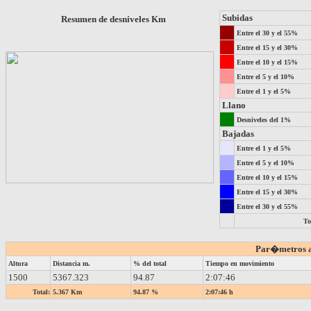
Subidas
Resumen de desniveles Km
Entre el 30 y el 55%
Entre el 15 y el 30%
Entre el 10 y el 15%
Entre el 5 y el 10%
Entre el 1 y el 5%
Llano
Desniveles del 1%
Bajadas
Entre el 1 y el 5%
Entre el 5 y el 10%
Entre el 10 y el 15%
Entre el 15 y el 30%
Entre el 30 y el 55%
To
Par�metros a 
Altura
Distancia m.
% del total
Tiempo en movimiento
1500
5367.323
94.87
2:07:46
Total:
5.367 Km
94.87 %
2:07:46 h