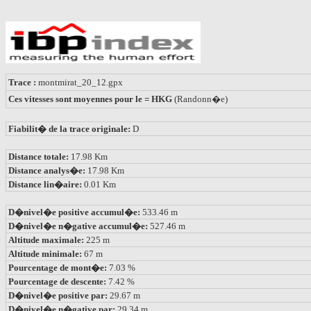
Trace :
montmirat_20_12.gpx
Ces vitesses sont moyennes pour le = HKG
(Randonn�e)
Fiabilit� de la trace originale:
D
Distance totale:
17.98 Km
Distance analys�e:
17.98 Km
Distance lin�aire:
0.01 Km
D�nivel�e positive accumul�e:
533.46 m
D�nivel�e n�gative accumul�e:
527.46 m
Altitude maximale:
225 m
Altitude minimale:
67 m
Pourcentage de mont�e:
7.03 %
Pourcentage de descente:
7.42 %
D�nivel�e positive par:
29.67 m
D�nivel�e n�gative par:
29.34 m