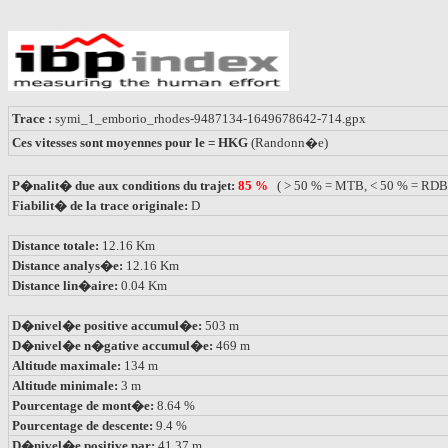
Trace :
symi_1_emborio_rhodes-9487134-1649678642-714.gpx
Ces vitesses sont moyennes pour le = HKG
(Randonn�e)
P�nalit� due aux conditions du trajet:
85 %
( > 50 % = MTB, < 50 % = RDB
Fiabilit� de la trace originale:
D
Distance totale:
12.16 Km
Distance analys�e:
12.16 Km
Distance lin�aire:
0.04 Km
D�nivel�e positive accumul�e:
503 m
D�nivel�e n�gative accumul�e:
469 m
Altitude maximale:
134 m
Altitude minimale:
3 m
Pourcentage de mont�e:
8.64 %
Pourcentage de descente:
9.4 %
D�nivel�e positive par:
41.37 m