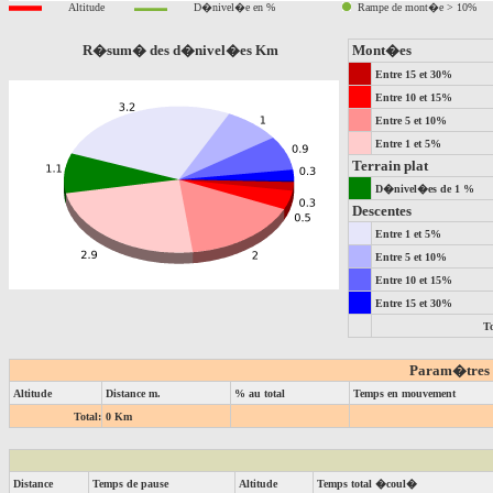
Altitude
D�nivel�e en %
Rampe de mont�e > 10%
R�sum� des d�nivel�es Km
Mont�es
Entre 15 et 30%
Entre 10 et 15%
Entre 5 et 10%
Entre 1 et 5%
Terrain plat
D�nivel�es de 1 %
Descentes
Entre 1 et 5%
Entre 5 et 10%
Entre 10 et 15%
Entre 15 et 30%
To
Param�tres de
Altitude
Distance m.
% au total
Temps en mouvement
Total:
0 Km
Distance
Temps de pause
Altitude
Temps total �coul�