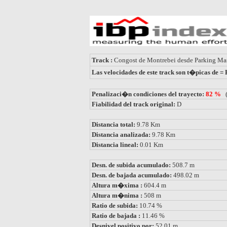
Track :
Congost de Montrebei desde Parking Ma
Las velocidades de este track son t�picas de 
Penalizaci�n condiciones del trayecto:
82 %
Fiabilidad del track original:
D
Distancia total:
9.78 Km
Distancia analizada:
9.78 Km
Distancia lineal:
0.01 Km
Desn. de subida acumulado:
508.7 m
Desn. de bajada acumulado:
498.02 m
Altura m�xima :
604.4 m
Altura m�nima :
508 m
Ratio de subida:
10.74 %
Ratio de bajada :
11.46 %
Desnivel positivo por:
52.01 m