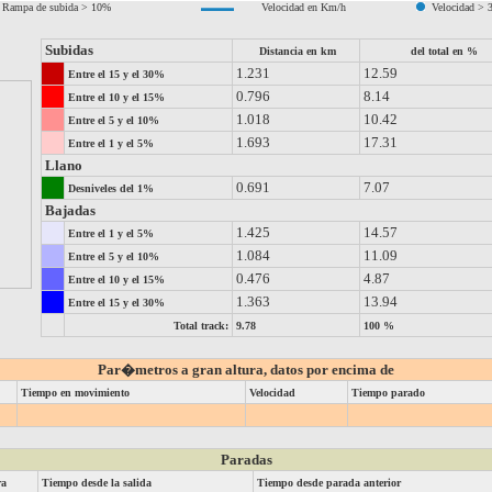
Rampa de subida > 10%
Velocidad en Km/h
Velocidad > 
Subidas
Distancia en km
del total en %
1.231
12.59
Entre el 15 y el 30%
0.796
8.14
Entre el 10 y el 15%
1.018
10.42
Entre el 5 y el 10%
1.693
17.31
Entre el 1 y el 5%
Llano
0.691
7.07
Desniveles del 1%
Bajadas
1.425
14.57
Entre el 1 y el 5%
1.084
11.09
Entre el 5 y el 10%
0.476
4.87
Entre el 10 y el 15%
1.363
13.94
Entre el 15 y el 30%
Total track:
9.78
100 %
Par�metros a gran altura, datos por encima de
Tiempo en movimiento
Velocidad
Tiempo parado
Paradas
ra
Tiempo desde la salida
Tiempo desde parada anterior