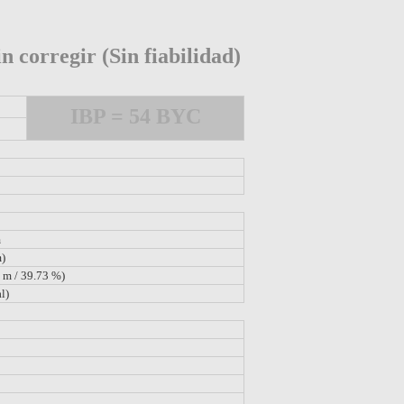
n corregir (Sin fiabilidad)
IBP = 54 BYC
m
m)
 m / 39.73 %)
l)