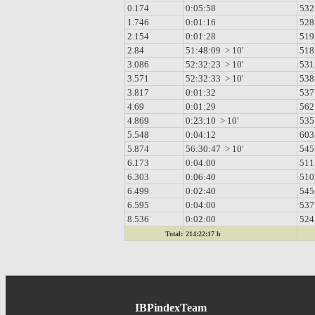
0.174
0:05:58
532
1.746
0:01:16
528
2.154
0:01:28
519
2.84
51:48:09 > 10'
518
3.086
52:32:23 > 10'
531
3.571
52:32:33 > 10'
538
3.817
0:01:32
537
4.69
0:01:29
562
4.869
0:23:10 > 10'
535
5.548
0:04:12
603
5.874
56:30:47 > 10'
545
6.173
0:04:00
511
6.303
0:06:40
510
6.499
0:02:40
545
6.595
0:04:00
537
8.536
0:02:00
524
Total:
214:22:17 h
IBPindexTeam