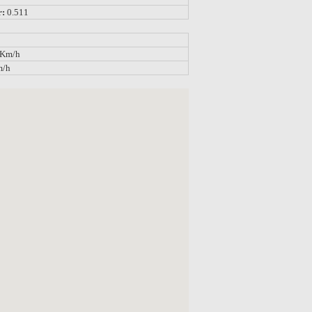
r:
0.511
 Km/h
m/h