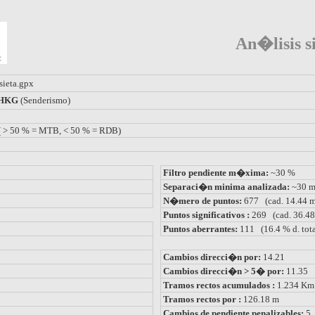
An�lisis si
sieta.gpx
= HKG
(Senderismo)
( > 50 % = MTB, < 50 % = RDB)
Filtro pendiente m�xima:
~30 %
Separaci�n minima analizada:
~30 
N�mero de puntos:
677 (cad. 14.44 
Puntos significativos :
269 (cad. 36.48
Puntos aberrantes:
111 (16.4 % d. tota
Cambios direcci�n por:
14.21
Cambios direcci�n > 5� por:
11.35
Tramos rectos acumulados :
1.234 Km
Tramos rectos por :
126.18 m
Cambios de pendiente penalizables:
5