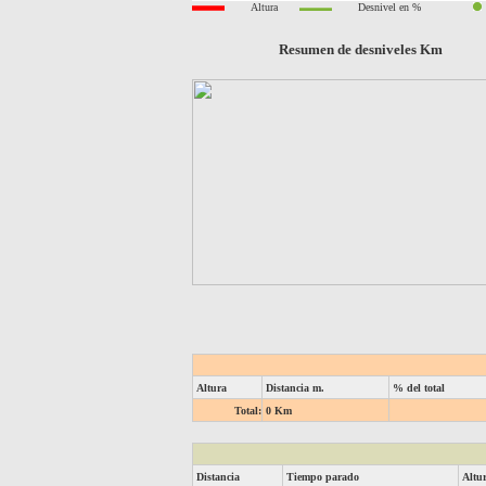
Altura
Desnivel en %
Resumen de desniveles Km
Altura
Distancia m.
% del total
Total:
0 Km
Distancia
Tiempo parado
Altu