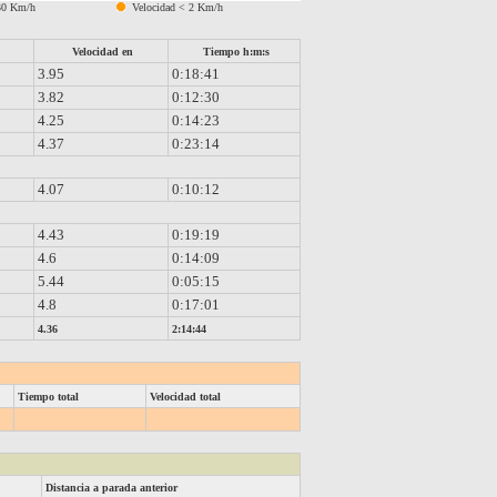
30 Km/h
Velocidad < 2 Km/h
Velocidad en
Tiempo h:m:s
3.95
0:18:41
3.82
0:12:30
4.25
0:14:23
4.37
0:23:14
4.07
0:10:12
4.43
0:19:19
4.6
0:14:09
5.44
0:05:15
4.8
0:17:01
4.36
2:14:44
Tiempo total
Velocidad total
Distancia a parada anterior