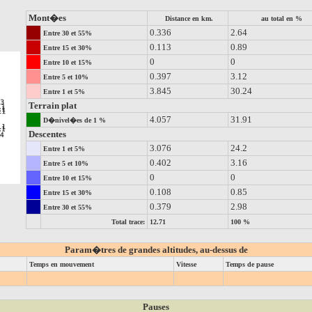
Mont�es
Distance en km.
au total en %
0.336
2.64
Entre 30 et 55%
0.113
0.89
Entre 15 et 30%
0
0
Entre 10 et 15%
0.397
3.12
Entre 5 et 10%
3.845
30.24
Entre 1 et 5%
Terrain plat
4.057
31.91
D�nivel�es de 1 %
Descentes
3.076
24.2
Entre 1 et 5%
0.402
3.16
Entre 5 et 10%
0
0
Entre 10 et 15%
0.108
0.85
Entre 15 et 30%
0.379
2.98
Entre 30 et 55%
Total trace:
12.71
100 %
Param�tres de grandes altitudes, au-dessus de
Temps en mouvement
Vitesse
Temps de pause
Pauses