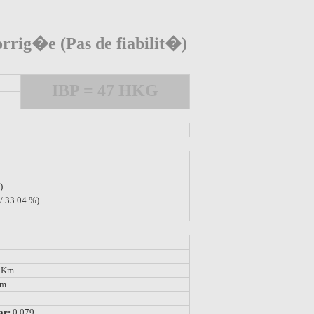
rrig�e (Pas de fiabilit�)
IBP = 47 HKG
)
/ 33.04 %)
1
6 Km
 m
1
ar:
0.079