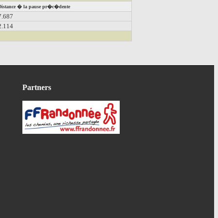
istance � la pause pr�c�dente
.687
.114
Partners