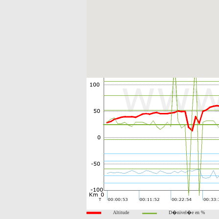
Altitude
D�nivel�e en %