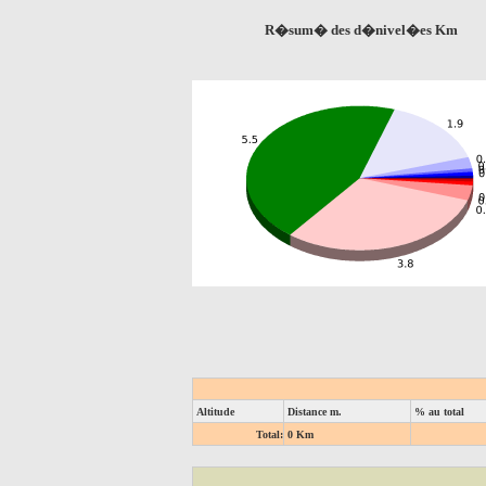
R�sum� des d�nivel�es Km
Altitude
Distance m.
% au total
Total:
0 Km