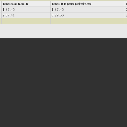
Temps total �coul�
Temps � la pause pr�c�dente
D
1:37:45
1:37:45
7
2:07:41
0:29:56
2