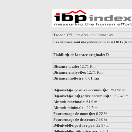
Trace :
375-Plan d?eau du Grand Fay
Ces vitesses sont moyennes pour le = HKG
(Ran
Fiabilit� de la trace originale:
D
Distance totale:
12.71 Km
Distance analys�e:
12.71 Km
Distance lin�aire:
0.01 Km
D�nivel�e positive accumul�e:
291.98 m
D�nivel�e n�gative accumul�e:
292.48 m
Altitude maximale:
61.9 m
Altitude minimale:
-22.5 m
Pourcentage de mont�e:
6.22 %
Pourcentage de descente:
7.38 %
D�nivel�e positive par:
22.97 m
D�nivel�e n�gative par:
23.01 m