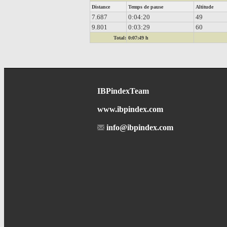
Distance
Temps de pause
Altitude
7.687
0:04:20
49
9.801
0:03:29
60
Total:
0:07:49 h
IBPindexTeam
www.ibpindex.com
info@ibpindex.com