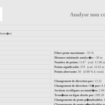
Analyse non co
donn�e)
Filtre pente maximum:
~55 %
Distance minimale analys�e:
~30 m
Nombre de points:
1147 (cad. 11.08 m
Points significatifs:
379 (cad. 33.63 m 
Points aberrants:
56 (4.88 % d. total)
Changement de direction par:
13.22
Changement de direction >5� par:
8.
Sections rectilignes accumul�es:
2.6
Tron�ons en ligne droite par:
209.28
Changements de pente p�nalisables:
Changements de pente p�nalisables p