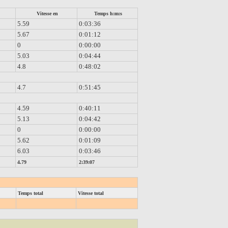
Vitesse en
Temps h:m:s
5.59
0:03:36
5.67
0:01:12
0
0:00:00
5.03
0:04:44
4.8
0:48:02
4.7
0:51:45
4.59
0:40:11
5.13
0:04:42
0
0:00:00
5.62
0:01:09
6.03
0:03:46
4.79
2:39:07
Temps total
Vitesse total