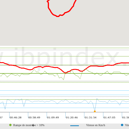
Rampe de mont�e > 10%
Vitesse en Km/h
Vit