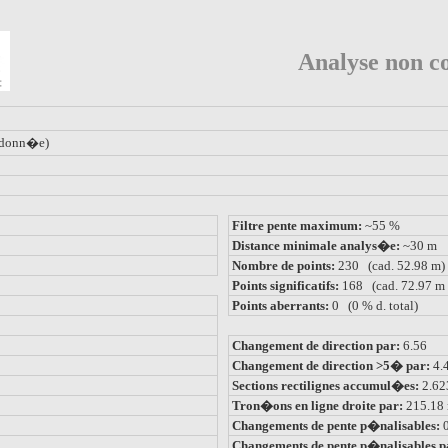
Analyse non co
donn�e)
Filtre pente maximum:
~55 %
Distance minimale analys�e:
~30 m
Nombre de points:
230 (cad. 52.98 m)
Points significatifs:
168 (cad. 72.97 m 
Points aberrants:
0 (0 % d. total)
Changement de direction par:
6.56
Changement de direction >5� par:
4.
Sections rectilignes accumul�es:
2.6
Tron�ons en ligne droite par:
215.18
Changements de pente p�nalisables:
Changements de pente p�nalisables p