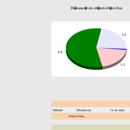
R�sum� des d�nivel�es Km
Altitude
Distance m.
% au total
Total:
0 Km