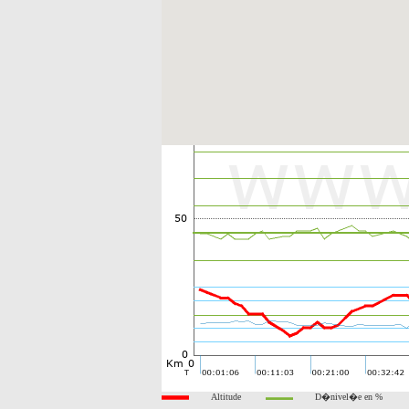
Altitude
D�nivel�e en %