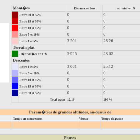
Mont�es
Distance en km.
au total en %
0
0
Entre 30 et 55%
0
0
Entre 15 et 30%
0
0
Entre 10 et 15%
0
0
Entre 5 et 10%
3.201
26.26
Entre 1 et 5%
Terrain plat
5.925
48.62
D�nivel�es de 1 %
Descentes
3.061
25.12
Entre 1 et 5%
0
0
Entre 5 et 10%
0
0
Entre 10 et 15%
0
0
Entre 15 et 30%
0
0
Entre 30 et 55%
Total trace:
12.19
100 %
Param�tres de grandes altitudes, au-dessus de
Temps en mouvement
Vitesse
Temps de pause
Pauses