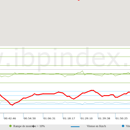
Rampe de mont�e > 10%
Vitesse en Km/h
Vit