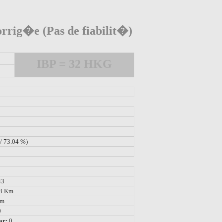
rrig�e (Pas de fiabilit�)
IBP = 32 HKG
/ 73.04 %)
43
23 Km
 m
0
ar:
0