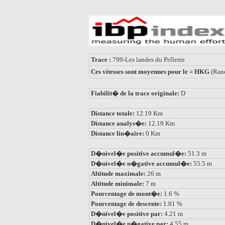
Trace :
799-Les landes du Pellerin
Ces vitesses sont moyennes pour le = HKG
(Ran
Fiabilit� de la trace originale:
D
Distance totale:
12.19 Km
Distance analys�e:
12.19 Km
Distance lin�aire:
0 Km
D�nivel�e positive accumul�e:
51.3 m
D�nivel�e n�gative accumul�e:
55.5 m
Altitude maximale:
26 m
Altitude minimale:
7 m
Pourcentage de mont�e:
1.6 %
Pourcentage de descente:
1.81 %
D�nivel�e positive par:
4.21 m
D�nivel�e n�gative par:
4.55 m